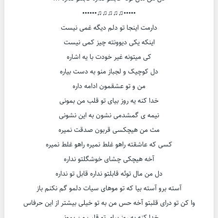
•••••♫♫♫♫♫••••••
دارمت اینجا تو دلم دیگه غمی نیست
اینکه یکی دیوونته چیز کمی نیست
کی میتونه غیر خودت با یه اشاره
دل کوچیک و لجباز منو به دست بیاره
من و تو عشقمون ادامه داره
خدا کنه یه روز بیای تو قلب من بمونی
نیمه ی گمشدمی نشون به این نشونی
مث من هیچکسی قربون صدقت نمیره
کسی که عاشقته راهو غلط نمیره راهو غلط نمیره
آخه هیچکی چشای خوشگلتو نداره
دل من مال توئه قابلتو نداره قابل تو نداره
آسته برو آسته بیا که تو موهای سیات دلمو گم نکنم باز
وا کن تو درای قلبتو آخه حس من به تو خیلی بیشتر از این حرفاس
خدا کنه یه روز بیای تو قلب من بمونی