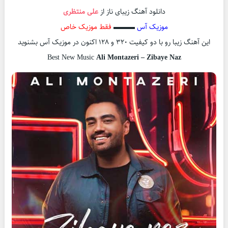
دانلود آهنگ زیبای ناز از
علی منتظری
موزیک آس
▬▬▬
فقط موزیک خاص
این آهنگ زیبا رو با دو کیفیت ۳۲۰ و ۱۲۸ اکنون در موزیک آس بشنوید
Best New Music
Ali Montazeri – Zibaye Naz