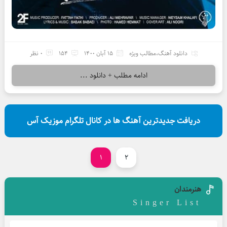
دانلود آهنگ
،
مطالب ویژه
15 آبان 1400
154
0 نظر
ادامه مطلب + دانلود ...
دریافت جدیدترین آهنگ ها در کانال تلگرام موزیک آس
1
2
هنرمندان
Singer List