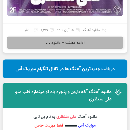
دانلود آهنگ
15 آبان 1400
1,319
0 نظر
ادامه مطلب + دانلود ...
دریافت جدیدترین آهنگ ها در کانال تلگرام موزیک آس
دانلود آهنگ آخه بارون و پنجره یاد تو میندازه قلب منو
علی منتظری
دانلود آهنگ
علی منتظری
به نام بی تابی
موزیک آس
▬▬▬
فقط موزیک خاص