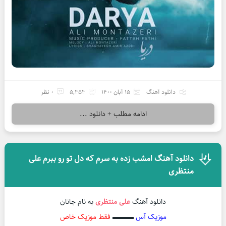
دانلود آهنگ
15 آبان 1400
5,353
0 نظر
ادامه مطلب + دانلود ...
دانلود آهنگ امشب زده به سرم که دل تو رو ببرم علی
منتظری
دانلود آهنگ
علی منتظری
به نام جانان
موزیک آس
▬▬▬
فقط موزیک خاص