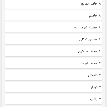
حامد همایون
حامیم
حجت اشرف زاده
حسین توکلی
حمید عسکری
حمید هیراد
دانوش
دویار
راغب