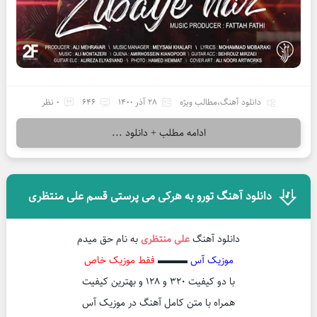
دانلود آهنگ
،
مطالب ویژه
28 آذر 1400
646
0 نظر
ادامه مطلب + دانلود ...
دانلود آهنگ تورو به هرکی می پرستی قسم علی منتظری
دانلود آهنگ
علی منتظری
به نام حق میدم
موزیک آس
▬▬▬
فقط موزیک خاص
با دو کیفیت ۳۲۰ و ۱۲۸ و بهترین کیفیت
همراه با متن کامل آهنگ در موزیک آس