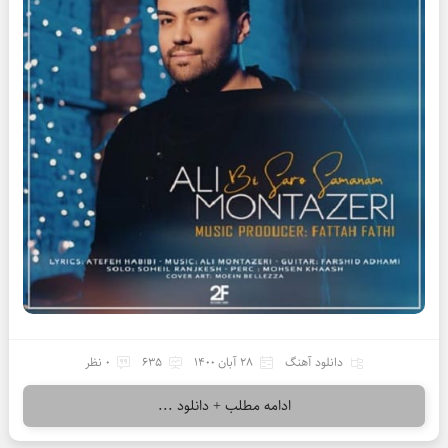
دانلود آهنگ
28 آبان 1400
635
0 نظر
ادامه مطلب + دانلود ...