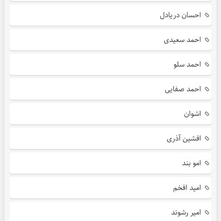
احسان دریادل
احمد سعیدی
احمد سلو
احمد صفایی
اشوان
افشین آذری
امو بند
امید افخم
امیر رشوند