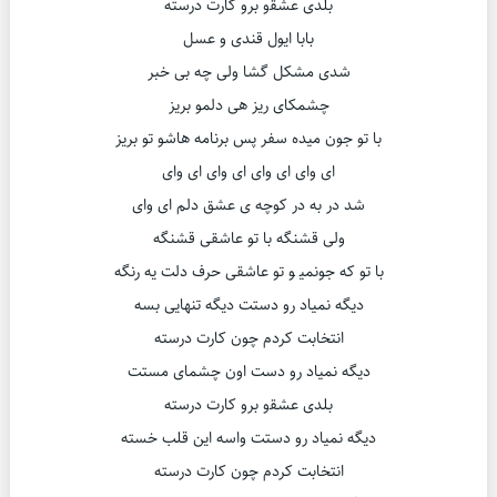
ﺑﻠﺪی ﻋﺸﻘو ﺑﺮو ﻛﺎرت درﺳﺘﻪ
ﺑﺎﺑﺎ اﻳﻮل ﻗﻨﺪی و ﻋﺴﻞ
ﺷﺪی ﻣﺸﻜﻞ ﮔﺸﺎ وﻟﻰ ﭼﻪ ﺑﻰ ﺧﺒﺮ
ﭼﺸﻤﻜﺎی رﻳﺰ هی دﻟﻤﻮ ﺑﺮﻳﺰ
ﺑﺎ ﺗﻮ ﺟﻮن ﻣﻴﺪه ﺳﻔﺮ ﭘﺲ ﺑﺮﻧﺎﻣﻪ ﻫﺎﺷﻮ ﺗﻮ ﺑﺮﻳﺰ
ای وای ای وای ای وای ای وای
ﺷﺪ در ﺑﻪ در ﻛﻮﭼﻪ ی ﻋﺸﻖ دﻟﻢ ای وای
وﻟﻰ ﻗﺸﻨﮕﻪ ﺑﺎ ﺗﻮ ﻋﺎﺷﻘﻰ ﻗﺸﻨﮕﻪ
ﺑﺎ ﺗﻮ ﻛﻪ ﺟﻮﻧﻤﻴ ﻮ ﺗﻮ ﻋﺎﺷﻘﻰ ﺣﺮف دﻟﺖ ﻳﻪ رﻧﮕﻪ
دﻳﮕﻪ ﻧﻤﻴﺎد رو دﺳﺘﺖ دﻳﮕﻪ ﺗﻨﻬﺎﻳﻰ ﺑﺴﻪ
اﻧﺘﺨﺎﺑﺖ ﻛﺮدم ﭼﻮن ﻛﺎرت درﺳﺘﻪ
دﻳﮕﻪ ﻧﻤﻴﺎد رو دﺳﺖ اون ﭼﺸﻤﺎی ﻣﺴﺘﺖ
ﺑﻠﺪی ﻋﺸﻘو ﺑﺮو ﻛﺎرت درﺳﺘﻪ
دﻳﮕﻪ ﻧﻤﻴﺎد رو دﺳﺘﺖ واسه این قلب خسته
اﻧﺘﺨﺎﺑﺖ ﻛﺮدم ﭼﻮن ﻛﺎرت درﺳﺘﻪ