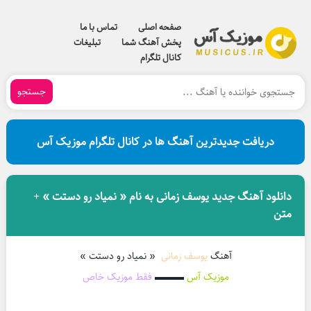
صفحه اصلی
تماس با ما
پخش آهنگ شما
تبلیغات
کانال تلگرام
جستجو
دریافت جدیدترین آهنگ ها در کانال تلگرام موزیک آس
دانلود آهنگ جدید یوسف زمانی به نام « نمیاد رو دستت » +
متن
آهنگ
یوسف زمانی
« نمیاد رو دستت »
موزیک آس
▬▬▬
فقط موزیک خاص