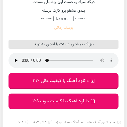
دﻳﮕﻪ ﻧﻤﻴﺎد رو دﺳﺖ اون ﭼﺸﻤﺎی ﻣﺴﺘﺖ
ﺑﻠﺪی ﻋﺸﻘو ﺑﺮو ﻛﺎرت درﺳﺘﻪ
~~~~~┤ ♩♬♫♪♭ ├~~~~~
یوسف زمانی
موزیک نمیاد رو دستت را آنلاین بشنوید.
دانلود آهنگ با کیفیت عالی 320
دانلود آهنگ با کیفیت خوب 128
جدیدترین آهنگ ها
،
دانلود آهنگ
،
مطالب ویژه
4 تیر 1403
1,714