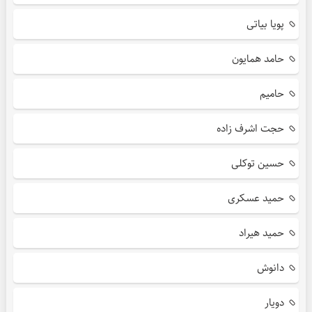
پویا بیاتی
حامد همایون
حامیم
حجت اشرف زاده
حسین توکلی
حمید عسکری
حمید هیراد
دانوش
دویار