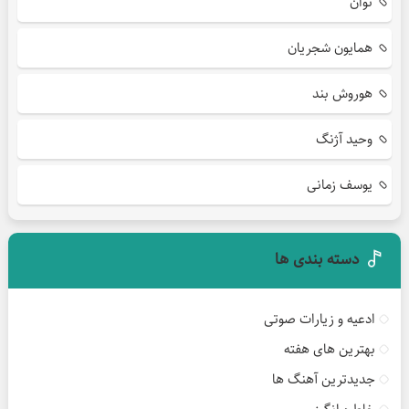
نوان
همایون شجریان
هوروش بند
وحید آژنگ
یوسف زمانی
دسته بندی ها
ادعیه و زیارات صوتی
بهترین های هفته
جدیدترین آهنگ ها