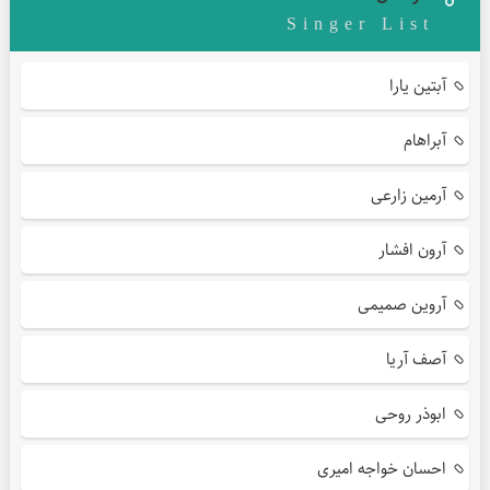
Singer List
آبتین یارا
آبراهام
آرمین زارعی
آرون افشار
آروین صمیمی
آصف آریا
ابوذر روحی
احسان خواجه امیری