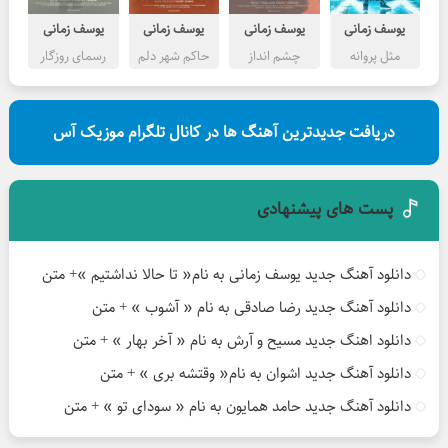
یوسف زمانی
یوسف زمانی
یوسف زمانی
یوسف زمانی
مثل پروانه
چشم انداز
حاکم شهر دلم
رسمای روزگار
تهرون
دریافت جدیدترین آهنگ ها در کانال تلگرام موزیک آس
پست های پیشنهادی
دانلود آهنگ جدید یوسف زمانی به نام« تا حالا نداشتیم »+ متن
دانلود آهنگ جدید رضا صادقی به نام « آشوب » + متن
دانلود اهنگ جدید مسیح و آرش به نام « آخر بهار » + متن
دانلود آهنگ جدید اشوان به نام« وقتشه بری » + متن
دانلود آهنگ جدید حامد همایون به نام « سودای تو » + متن