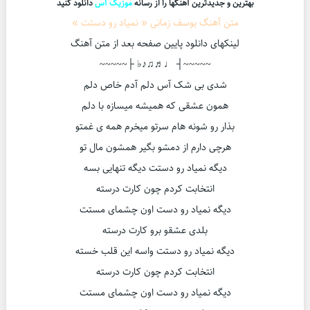
بهترین و جدیدترین آهنگها را از رسانه
موزیک آس
دانلود کنید
متن آهنگ یوسف زمانی « نمیاد رو دستت »
لینکهای دانلود پایین صفحه بعد از متن آهنگ
~~~~~┤ ♩♬♫♪♭ ├~~~~~
ﺷﺪی ﺑﻰ ﺷﮏ آس دﻟﻢ آدم ﺧﺎص دﻟﻢ
ﻫﻤﻮن ﻋﺸﻘﻰ ﻛﻪ ﻫﻤﻴﺸﻪ ﻣﻴﺴﺎزه ﺑﺎ دﻟﻢ
ﺑﺬار رو ﺷﻮﻧﻪ ﻫﺎم ﺳﺮﺗﻮ ﻣﻴﺨﺮم ﻫﻤﻪ ی ﻏﻤﺘﻮ
ﻫﺮﭼﻰ دارم از دﻣﺸﻮ ﺑﮕﻴﺮ ﻫﻤﺸﻮن ﻣﺎل ﺗﻮ
دﻳﮕﻪ ﻧﻤﻴﺎد رو دﺳﺘﺖ دﻳﮕﻪ ﺗﻨﻬﺎﻳﻰ ﺑﺴﻪ
اﻧﺘﺨﺎﺑﺖ ﻛﺮدم ﭼﻮن ﻛﺎرت درﺳﺘﻪ
دﻳﮕﻪ ﻧﻤﻴﺎد رو دﺳﺖ اون ﭼﺸﻤﺎی ﻣﺴﺘﺖ
ﺑﻠﺪی ﻋﺸﻘو ﺑﺮو ﻛﺎرت درﺳﺘﻪ
دﻳﮕﻪ ﻧﻤﻴﺎد رو دﺳﺘﺖ واسه این قلب خسته
اﻧﺘﺨﺎﺑﺖ ﻛﺮدم ﭼﻮن ﻛﺎرت درﺳﺘﻪ
دﻳﮕﻪ ﻧﻤﻴﺎد رو دﺳﺖ اون ﭼﺸﻤﺎی ﻣﺴﺘﺖ