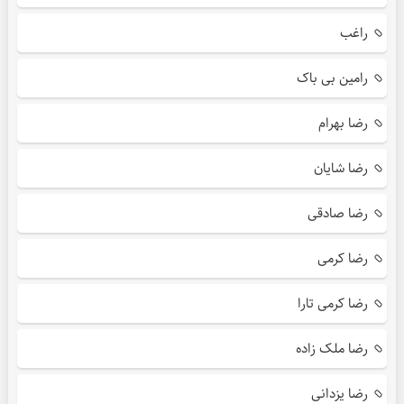
راغب
رامین بی باک
رضا بهرام
رضا شایان
رضا صادقی
رضا کرمی
رضا کرمی تارا
رضا ملک زاده
رضا یزدانی