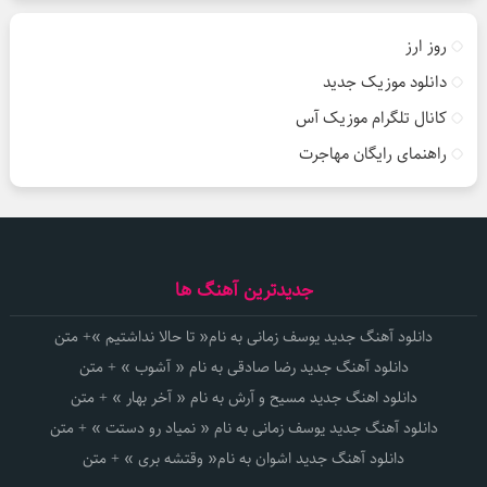
روز ارز
دانلود موزیک جدید
کانال تلگرام موزیک آس
راهنمای رایگان مهاجرت
جدیدترین آهنگ ها
دانلود آهنگ جدید یوسف زمانی به نام« تا حالا نداشتیم »+ متن
دانلود آهنگ جدید رضا صادقی به نام « آشوب » + متن
دانلود اهنگ جدید مسیح و آرش به نام « آخر بهار » + متن
دانلود آهنگ جدید یوسف زمانی به نام « نمیاد رو دستت » + متن
دانلود آهنگ جدید اشوان به نام« وقتشه بری » + متن