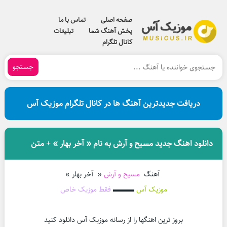
صفحه اصلی
تماس با ما
پخش آهنگ شما
تبلیغات
کانال تلگرام
جستجو
دریافت جدیدترین آهنگ ها در کانال تلگرام موزیک آس
دانلود اهنگ جدید مسیح و آرش به نام « آخر بهار » + متن
آهنگ
مسیح و آرش
« آخر بهار »
موزیک آس
▬▬▬
فقط موزیک خاص
بروز ترین اهنگها را از رسانه موزیک آس دانلود کنید