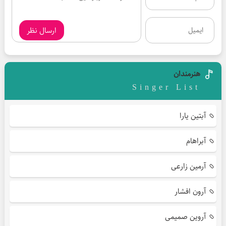
ارسال نظر
هنرمندان
Singer List
آبتین یارا
آبراهام
آرمین زارعی
آرون افشار
آروین صمیمی