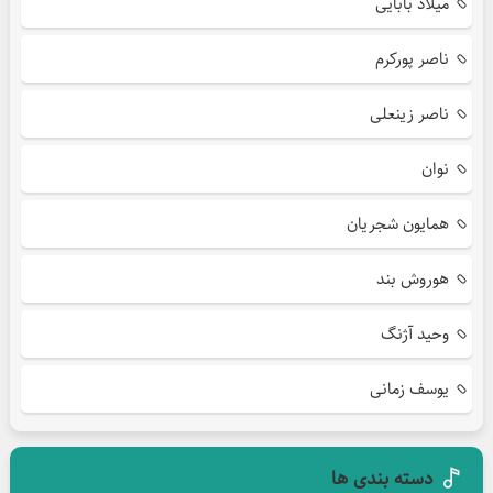
میلاد بابایی
ناصر پورکرم
ناصر زینعلی
نوان
همایون شجریان
هوروش بند
وحید آژنگ
یوسف زمانی
دسته بندی ها