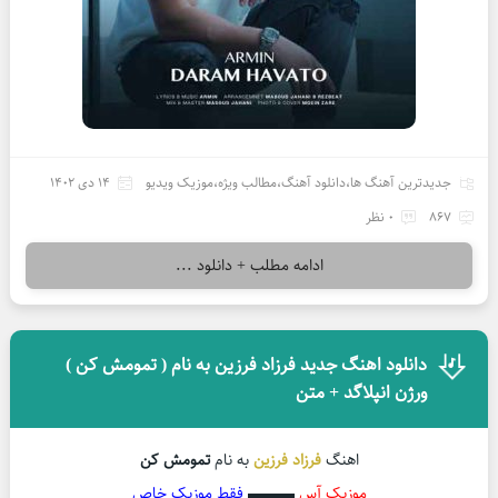
جدیدترین آهنگ ها
،
دانلود آهنگ
،
مطالب ویژه
،
موزیک ویدیو
14 دی 1402
867
0 نظر
ادامه مطلب + دانلود ...
دانلود اهنگ جدید فرزاد فرزین به نام ( تمومش کن )
ورژن انپلاگد + متن
اهنگ
فرزاد فرزین
به نام
تمومش کن
موزیک آس
▬▬▬
فقط موزیک خاص