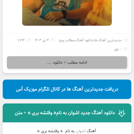
جدیدترین آهنگ ها
،
دانلود آهنگ
،
مطالب ویژه
4 تیر 1403
1,714
0 نظر
ادامه مطلب + دانلود ...
دریافت جدیدترین آهنگ ها در کانال تلگرام موزیک آس
دانلود آهنگ جدید اشوان به نام« وقتشه بری » + متن
آهنگ
اشوان
به نام « وقتشه بری »