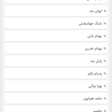
ایوان بند
بابک جهانبخش
بهنام بانی
بهنام خدری
پازل بند
پدرام پالیز
پویا بیاتی
حامد همایون
حامیم