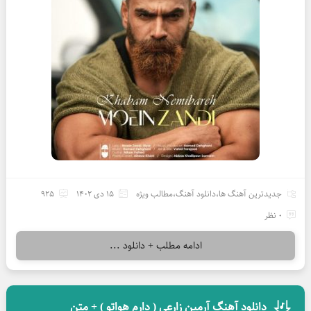
جدیدترین آهنگ ها
،
دانلود آهنگ
،
مطالب ویژه
15 دی 1402
925
0 نظر
ادامه مطلب + دانلود ...
دانلود آهنگ آرمین زارعی ( دارم هواتو ) + متن