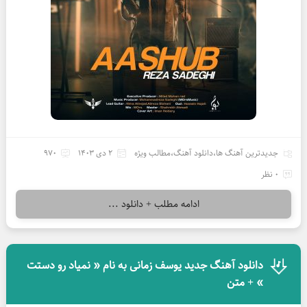
جدیدترین آهنگ ها
،
دانلود آهنگ
،
مطالب ویژه
2 دی 1403
970
0 نظر
ادامه مطلب + دانلود ...
دانلود آهنگ جدید یوسف زمانی به نام « نمیاد رو دستت
» + متن