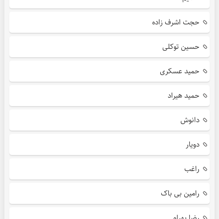
حجت اشرف زاده
حسین توکلی
حمید عسکری
حمید هیراد
دانوش
دویار
راغب
رامین بی باک
رضا بهرام