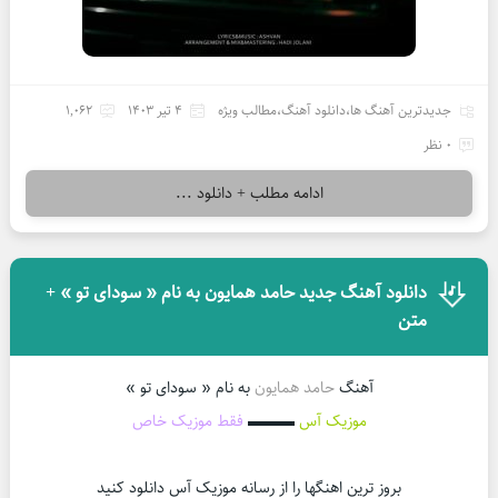
جدیدترین آهنگ ها
،
دانلود آهنگ
،
مطالب ویژه
4 تیر 1403
1,062
0 نظر
ادامه مطلب + دانلود ...
دانلود آهنگ جدید حامد همایون به نام « سودای تو » +
متن
آهنگ
حامد همایون
به نام « سودای تو »
موزیک آس
▬▬▬
فقط موزیک خاص
بروز ترین اهنگها را از رسانه موزیک آس دانلود کنید