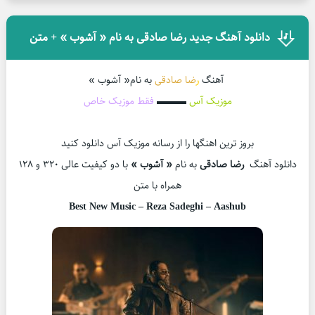
دانلود آهنگ جدید رضا صادقی به نام « آشوب » + متن
آهنگ
ر
ضا صادقی
به نام« آشوب »
موزیک آس
▬▬▬
فقط موزیک خاص
بروز ترین اهنگها را از رسانه موزیک آس دانلود کنید
دانلود آهنگ
رضا صادقی
به نام
« آشوب »
با دو کیفیت عالی 320 و 128
همراه با متن
Best New Music –
Reza Sadeghi – Aashub