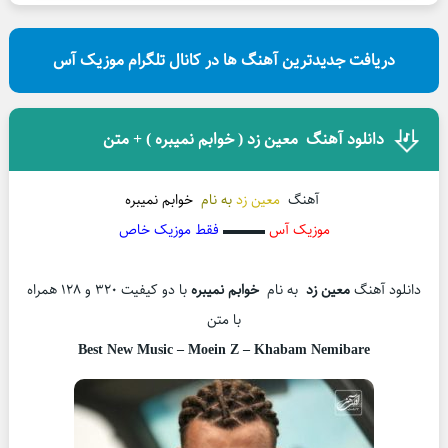
دریافت جدیدترین آهنگ ها در کانال تلگرام موزیک آس
دانلود آهنگ معین زد ( خوابم نمیبره ) + متن
آهنگ
معین زد
به نام
خوابم نمیبره
موزیک آس
▬▬▬
فقط موزیک خاص
دانلود آهنگ
معین زد
به نام
خوابم نمیبره
با دو کیفیت 320 و 128 همراه
با متن
Best New Music –
Moein Z – Khabam Nemibare