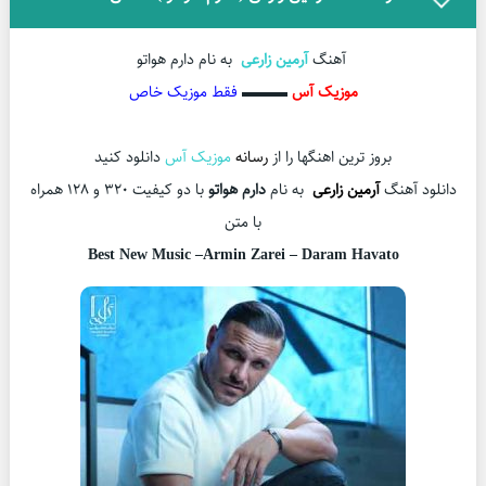
آهنگ
آرمین زارعی
به نام دارم هواتو
موزیک آس
▬▬▬
فقط موزیک خاص
بروز ترین اهنگها را از
رسانه
موزیک آس
دانلود کنید
دانلود آهنگ
آرمین زارعی
به نام
دارم هواتو
با دو کیفیت 320 و 128 همراه
با متن
Best New Music –Armin Zarei – Daram Havato