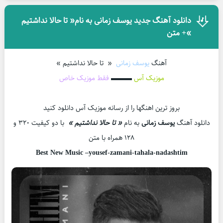
دانلود آهنگ جدید یوسف زمانی به نام« تا حالا نداشتیم
»+ متن
آهنگ
یوسف زمانی
« تا حالا نداشتیم »
موزیک آس
▬▬▬
فقط موزیک خاص
بروز ترین اهنگها را از رسانه موزیک آس دانلود کنید
دانلود آهنگ
یوسف زمانی
به نام
« تا حالا نداشتیم »
با دو کیفیت ۳۲۰ و
۱۲۸ همراه با متن
Best New Music –yousef-zamani-tahala-nadashtim