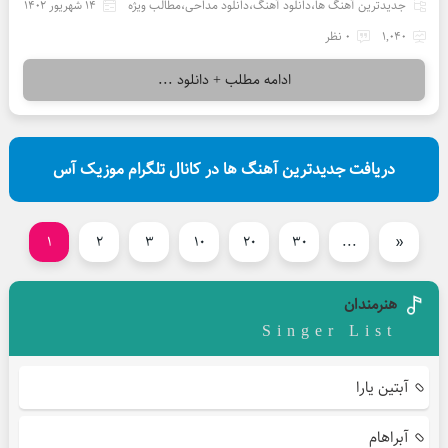
جدیدترین آهنگ ها
،
دانلود آهنگ
،
دانلود مداحی
،
مطالب ویژه
14 شهریور 1402
1,040
0 نظر
ادامه مطلب + دانلود ...
دریافت جدیدترین آهنگ ها در کانال تلگرام موزیک آس
1
2
3
10
20
30
...
«
هنرمندان
Singer List
آبتین یارا
آبراهام