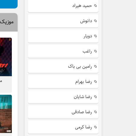
حمید هیراد
دانوش
موزیک 
دویار
راغب
رامین بی باک
م
رضا بهرام
رضا شایان
رضا صادقی
رضا کرمی