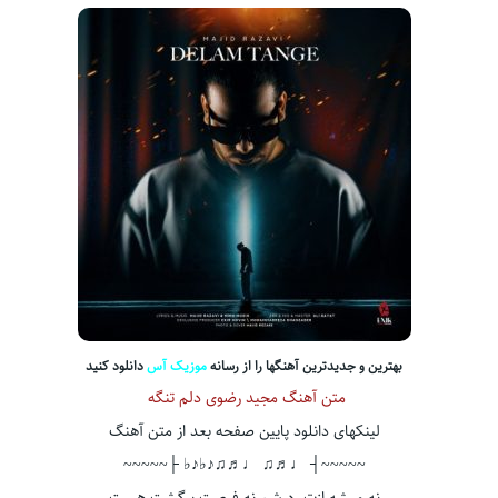
بهترین و جدیدترین آهنگها را از رسانه
موزیک آس
دانلود کنید
متن آهنگ مجید رضوی دلم تنگه
لینکهای دانلود پایین صفحه بعد از متن آهنگ
~~~~~┤ ♩♬♫ ♩♬♫♪♭♪♭ ├~~~~~