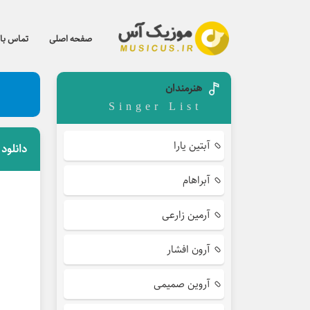
صفحه اصلی
تماس با 
هنرمندان
Singer List
آبتین یارا
دانلود
آبراهام
آرمین زارعی
آرون افشار
آروین صمیمی