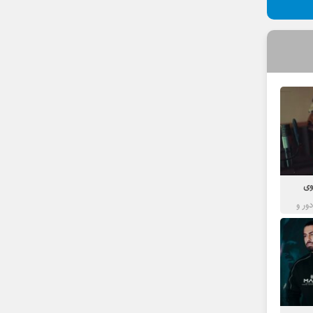
وی
ور و
قته