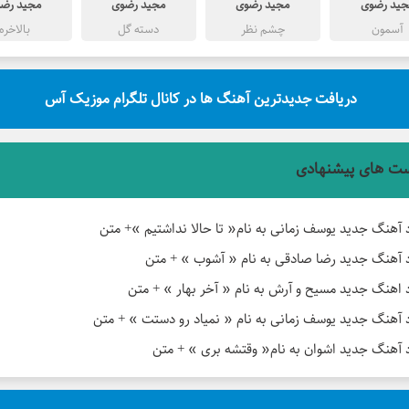
جید رضوی
مجید رضوی
مجید رضوی
مجید رض
آسمون
چشم نظر
دسته گل
بالاخره
دریافت جدیدترین آهنگ ها در کانال تلگرام موزیک آس
ت های پیشنهادی
د آهنگ جدید یوسف زمانی به نام« تا حالا نداشتیم »+ متن
د آهنگ جدید رضا صادقی به نام « آشوب » + متن
د اهنگ جدید مسیح و آرش به نام « آخر بهار » + متن
د آهنگ جدید یوسف زمانی به نام « نمیاد رو دستت » + متن
د آهنگ جدید اشوان به نام« وقتشه بری » + متن