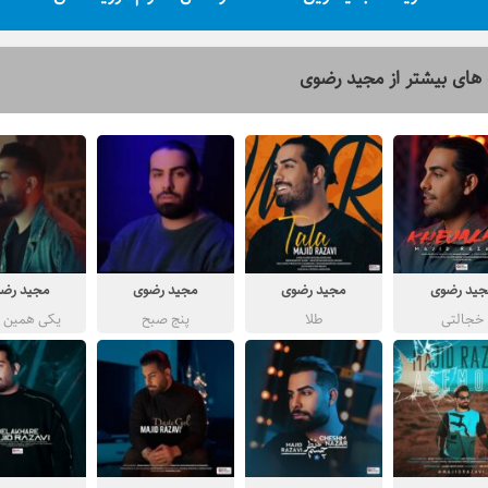
های بیشتر از
مجید رضوی
جید رضوی
مجید رضوی
مجید رضوی
مجید رض
خجالتی
طلا
پنج صبح
یکی همین د
براست عاش