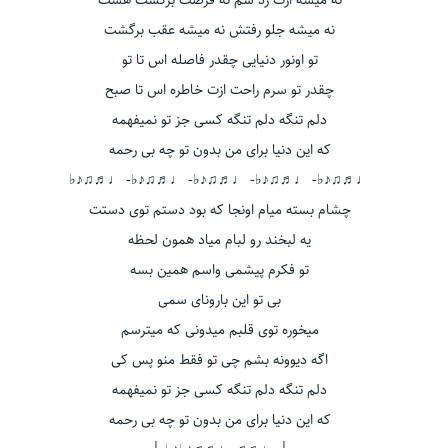
نه میشه ازت رد شم نه فرصت برگشت هست
نه میشه جلو رفتش نه میشه عقب برگشت
تو اونور دنیایی چقدر فاصله اس تا تو
چقدر تو سرم راحت ازت خاطره اس تا صبح
دلم تنگه دلم تنگه کسی جز تو نمیفهمه
که این دنیا برای من بدون تو چه بی رحمه
♩♬♫♪♭- ♩♬♫♪♭- ♩♬♫♪♭- ♩♬♫♪♭- ♩♬♫♪♭
چشام بسته میام اونجا که بود دستم توی دستت
یه لبخند رو لبام میاد همون لحظه
تو فکرم پیشمی واسم همین بسه
بی تو این بارونای سمی
میخوره توی قلبم میدونی که میترسم
اگه دیوونه بشم چی تو فقط منو پس کی
دلم تنگه دلم تنگه کسی جز تو نمیفهمه
که این دنیا برای من بدون تو چه بی رحمه