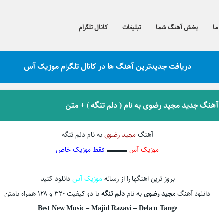
ما
پخش آهنگ شما
تبلیغات
کانال تلگرام
دریافت جدیدترین آهنگ ها در کانال تلگرام موزیک آس
 آهنگ جدید مجید رضوی به نام ( دلم تنگه ) + متن
آهنگ
مجید رضوی
به نام دلم تنگه
موزیک آس
▬▬▬
فقط موزیک خاص
بروز ترین اهنگها را از رسانه
موزیک آس
دانلود کنید
دانلود آهنگ
مجید رضوی
به نام
دلم تنگه
با دو کیفیت ۳۲۰ و ۱۲۸ همراه بامتن
Best New Music –
Majid Razavi – Delam Tange