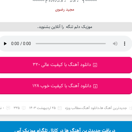
~~~~~┤ ♩♬♫ ♩♬♫♪♭♪♭ ├~~~~~
مجید رضوی
موزیک دلم تنگه را آنلاین بشنوید.
دانلود آهنگ با کیفیت عالی 320
دانلود آهنگ با کیفیت خوب 128
جدیدترین آهنگ ها
،
دانلود آهنگ
،
مطالب ویژه
25 اردیبهشت 1403
335
0 نظر
دریافت جدیدترین آهنگ ها در کانال تلگرام موزیک آس