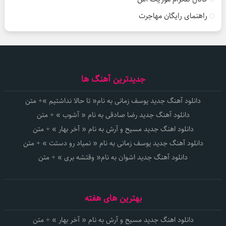
راهنمای رایگان مهاجرت
جدیدترین آهنگ ها
دانلود آهنگ جدید یوسف زمانی به نام« تا حالا نداشتیم »+ متن
دانلود آهنگ جدید رضا صادقی به نام « آشوب » + متن
دانلود اهنگ جدید مسیح و آرش به نام « آخر بهار » + متن
دانلود آهنگ جدید یوسف زمانی به نام « نمیاد رو دستت » + متن
دانلود آهنگ جدید اشوان به نام« وقتشه بری » + متن
بهترین های هفته
دانلود اهنگ جدید مسیح و آرش به نام « آخر بهار » + متن