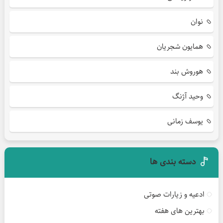
نوان
همایون شجریان
هوروش بند
وحید آژنگ
یوسف زمانی
دسته بندی ها
ادعیه و زیارات صوتی
بهترین های هفته