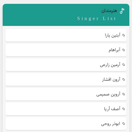
هنرمندان
Singer List
آبتین یارا
آبراهام
آرمین زارعی
آرون افشار
آروین صمیمی
آصف آریا
ابوذر روحی