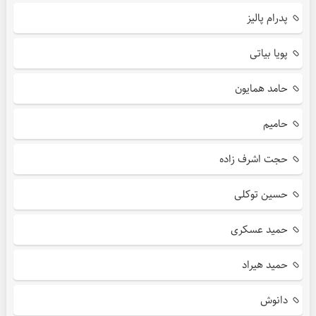
پدرام پالیز
پویا بیاتی
حامد همایون
حامیم
حجت اشرف زاده
حسین توکلی
حمید عسکری
حمید هیراد
دانوش