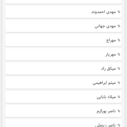
مهدی احمدوند
مهدی جهانی
مهراج
مهریار
میثاق راد
میثم ابراهیمی
میلاد بابایی
ناصر پورکرم
ناصر زینعلی