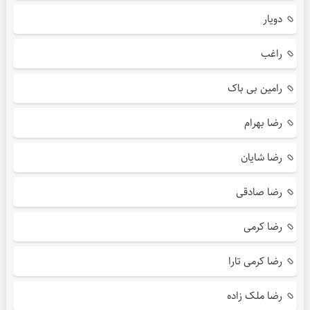
دویار
راغب
رامین بی باک
رضا بهرام
رضا شایان
رضا صادقی
رضا کرمی
رضا کرمی تارا
رضا ملک زاده