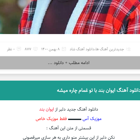
جدیدترین آهنگ ها
،
دانلود آهنگ شاد
8 بهمن 1400
877
0 نظر
ادامه مطلب + دانلود ...
انلود آهنگ ایوان بند با تو غمام چاره میشه
دانلود آهنگ جدید دلبر از
ایوان بند
موزیک آس
▬▬▬
فقط موزیک خاص
قسمتی از متن این آهنگ :
نکن دلبر از این بیشتر منو داری به هر سازی میرقصونی