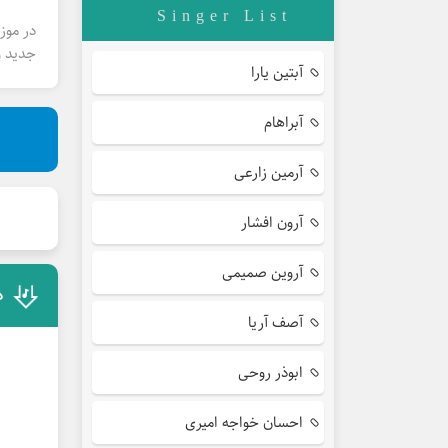
Singer List
در موز
جدید و
آبتین یارا
آبراهام
آرمین زارعی
آرون افشار
آروین صمیمی
د
آصف آریا
ابوذر روحی
احسان خواجه امیری