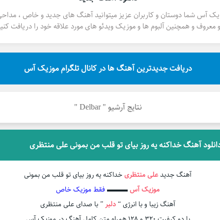
یک آس شما دوستان و کاربران عزیز میتوانید آهنگ های جدید و خاص ، مداح
 معروف و همچنین آلبوم ها و موزیک ویدئو های مورد علاقه خود را دریافت کنید
دریافت جدیدترین آهنگ ها در کانال تلگرام موزیک آس
نتایج آرشیو " Delbar "
انلود آهنگ خداکنه یه روز بیای تو قلب من بمونی علی منتظری
آهنگ جدید
علی منتظری
خداکنه یه روز بیای تو قلب من بمونی
موزیک آس
▬▬▬
فقط موزیک خاص
آهنگ زیبا و با انرژی “
دلبر
” با صدای علی منتظری
با دو کیفیت ۳۲۰ و ۱۲۸ همراه متن کامل آهنگ در موزیک آس