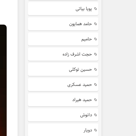
پویا بیاتی
حامد همایون
حامیم
حجت اشرف زاده
حسین توکلی
حمید عسکری
حمید هیراد
دانوش
دویار