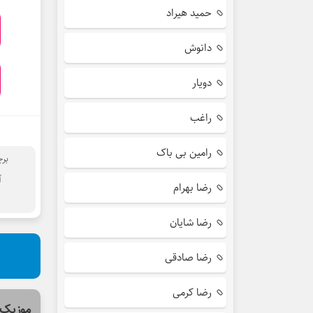
حمید هیراد
دانوش
دویار
راغب
رامین بی باک
بر
آ
رضا بهرام
رضا شایان
رضا صادقی
رضا کرمی
موزیک 