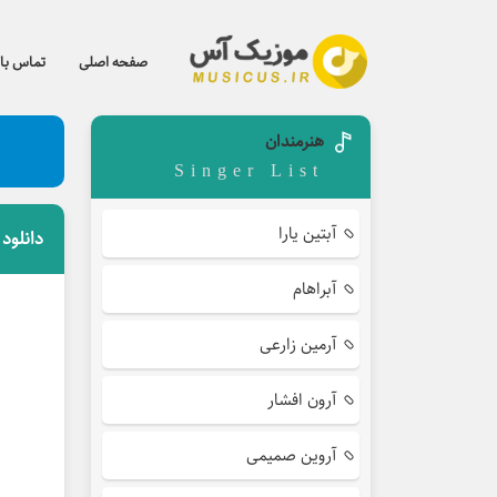
صفحه اصلی
تماس با 
هنرمندان
Singer List
آبتین یارا
دانلود
آبراهام
آرمین زارعی
آرون افشار
آروین صمیمی