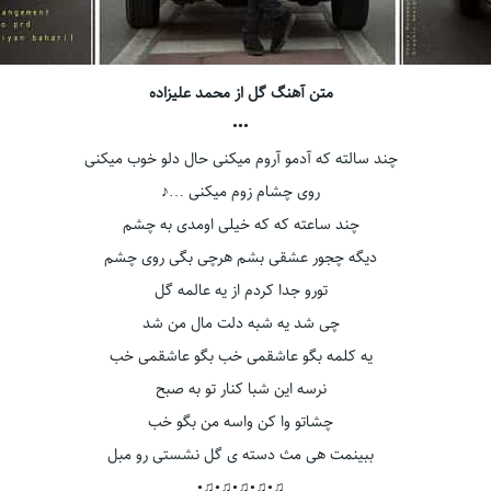
متن آهنگ گل از محمد علیزاده
•••
چند سالته که آدمو آروم میکنی حال دلو خوب میکنی
روی چشام زوم میکنی …♪
چند ساعته که که خیلی اومدی به چشم
دیگه چجور عشقی بشم هرچی بگی روی چشم
تورو جدا کردم از یه عالمه گل
چی شد یه شبه دلت مال من شد
یه کلمه بگو عاشقمی خب بگو عاشقمی خب
نرسه این شبا کنار تو به صبح
چشاتو وا کن واسه من بگو خب
ببینمت هی مث دسته ی گل نشستی رو مبل
♫•♫•♫•♫•♫•