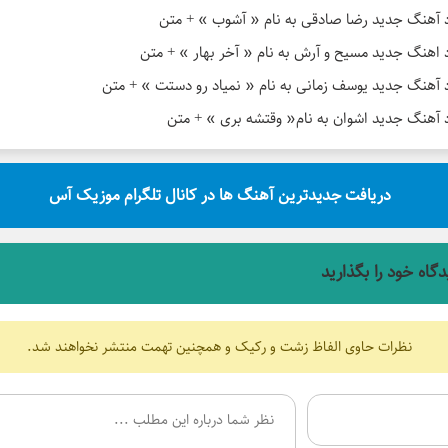
د آهنگ جدید رضا صادقی به نام « آشوب » + متن
د اهنگ جدید مسیح و آرش به نام « آخر بهار » + متن
د آهنگ جدید یوسف زمانی به نام « نمیاد رو دستت » + متن
د آهنگ جدید اشوان به نام« وقتشه بری » + متن
دریافت جدیدترین آهنگ ها در کانال تلگرام موزیک آس
دگاه خود را بگذارید
نظرات حاوی الفاظ زشت و رکیک و همچنین تهمت منتشر نخواهند شد.