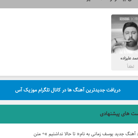
مد علیزاده
لطفاً
دریافت جدیدترین آهنگ ها در کانال تلگرام موزیک آس
ت های پیشنهادی
د آهنگ جدید یوسف زمانی به نام« تا حالا نداشتیم »+ متن