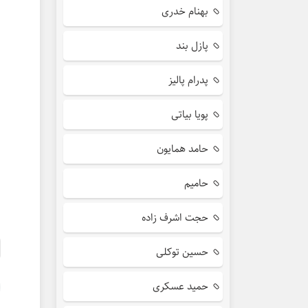
بهنام خدری
پازل بند
پدرام پالیز
پویا بیاتی
حامد همایون
حامیم
حجت اشرف زاده
حسین توکلی
حمید عسکری