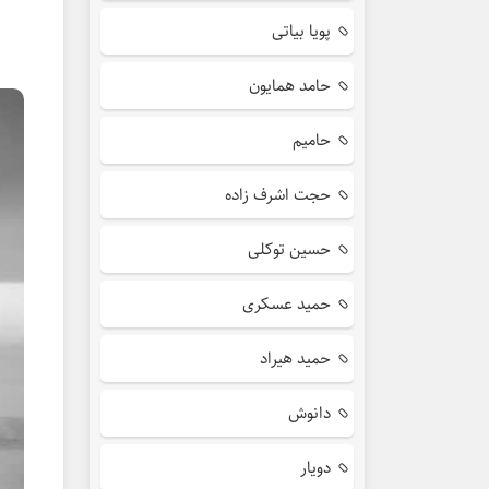
پویا بیاتی
حامد همایون
حامیم
حجت اشرف زاده
حسین توکلی
حمید عسکری
حمید هیراد
دانوش
دویار