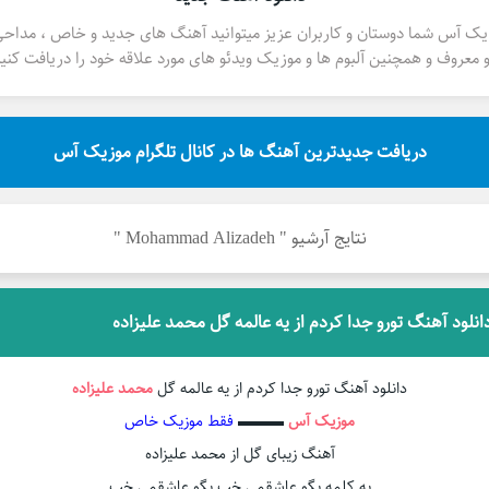
یک آس شما دوستان و کاربران عزیز میتوانید آهنگ های جدید و خاص ، مداح
 معروف و همچنین آلبوم ها و موزیک ویدئو های مورد علاقه خود را دریافت کنید
دریافت جدیدترین آهنگ ها در کانال تلگرام موزیک آس
نتایج آرشیو " Mohammad Alizadeh "
انلود آهنگ تورو جدا کردم از یه عالمه گل محمد علیزاده
دانلود آهنگ تورو جدا کردم از یه عالمه گل
محمد علیزاده
موزیک آس
▬▬▬
فقط موزیک خاص
آهنگ زیبای گل از محمد علیزاده
یه کلمه بگو عاشقمی خب بگو عاشقمی خب