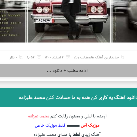
جدیدترین آهنگ ها
،
مطالب ویژه
4 اسفند 1400
1,054
0 نظر
ادامه مطلب + دانلود ...
انلود آهنگ یه کاری کن همه به ما حسادت کنن محمد علیزاده
اومدم با لیلی و مجنون رقابت کنم
محمد عیزاده
موزیک آس
▬▬▬
فقط موزیک خاص
آهنگ زیبای
لطفا
با صدای محمد علیزاده