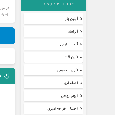
Singer List
در موز
جدید و
آبتین یارا
آبراهام
آرمین زارعی
آرون افشار
آروین صمیمی
د
آصف آریا
ابوذر روحی
احسان خواجه امیری