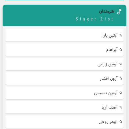
هنرمندان
Singer List
آبتین یارا
آبراهام
آرمین زارعی
آرون افشار
آروین صمیمی
آصف آریا
ابوذر روحی