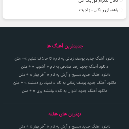
کانال تلگرام موزیک آس
راهنمای رایگان مهاجرت
جدیدترین آهنگ ها
دانلود آهنگ جدید یوسف زمانی به نام« تا حالا نداشتیم »+ متن
دانلود آهنگ جدید رضا صادقی به نام « آشوب » + متن
دانلود اهنگ جدید مسیح و آرش به نام « آخر بهار » + متن
دانلود آهنگ جدید یوسف زمانی به نام « نمیاد رو دستت » + متن
دانلود آهنگ جدید اشوان به نام« وقتشه بری » + متن
بهترین های هفته
دانلود اهنگ جدید مسیح و آرش به نام « آخر بهار » + متن