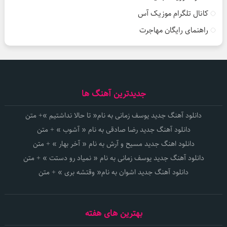
کانال تلگرام موزیک آس
راهنمای رایگان مهاجرت
جدیدترین آهنگ ها
دانلود آهنگ جدید یوسف زمانی به نام« تا حالا نداشتیم »+ متن
دانلود آهنگ جدید رضا صادقی به نام « آشوب » + متن
دانلود اهنگ جدید مسیح و آرش به نام « آخر بهار » + متن
دانلود آهنگ جدید یوسف زمانی به نام « نمیاد رو دستت » + متن
دانلود آهنگ جدید اشوان به نام« وقتشه بری » + متن
بهترین های هفته