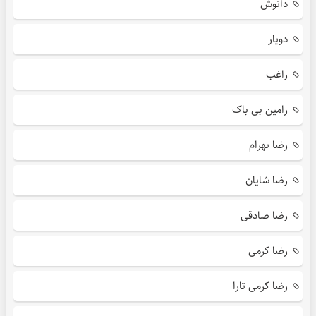
دانوش
دویار
راغب
رامین بی باک
رضا بهرام
رضا شایان
رضا صادقی
رضا کرمی
رضا کرمی تارا