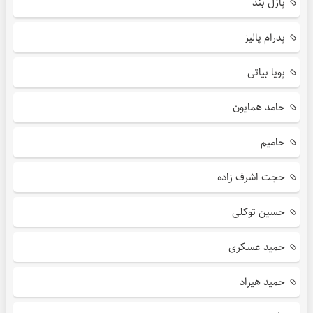
پازل بند
پدرام پالیز
پویا بیاتی
حامد همایون
حامیم
حجت اشرف زاده
حسین توکلی
حمید عسکری
حمید هیراد