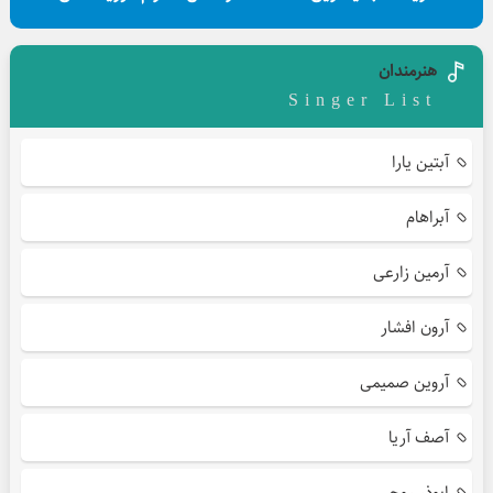
هنرمندان
Singer List
آبتین یارا
آبراهام
آرمین زارعی
آرون افشار
آروین صمیمی
آصف آریا
ابوذر روحی