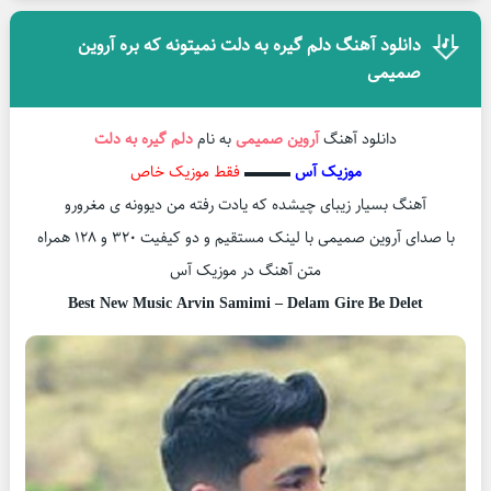
دانلود آهنگ دلم گیره به دلت نمیتونه که بره آروین
صمیمی
دانلود آهنگ
آروین صمیمی
به نام
دلم گیره به دلت
موزیک آس
▬▬▬
فقط موزیک خاص
آهنگ بسیار زیبای چیشده که یادت رفته من دیوونه ی مغرورو
با صدای آروین صمیمی با لینک مستقیم و دو کیفیت 320 و 128 همراه
متن آهنگ در موزیک آس
Best New Music Arvin Samimi – Delam Gire Be Delet