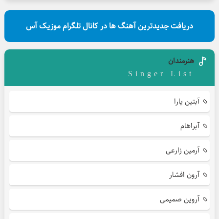
دریافت جدیدترین آهنگ ها در کانال تلگرام موزیک آس
هنرمندان
Singer List
آبتین یارا
آبراهام
آرمین زارعی
آرون افشار
آروین صمیمی