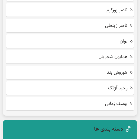
ناصر پورکرم
ناصر زینعلی
نوان
همایون شجریان
هوروش بند
وحید آژنگ
یوسف زمانی
دسته بندی ها