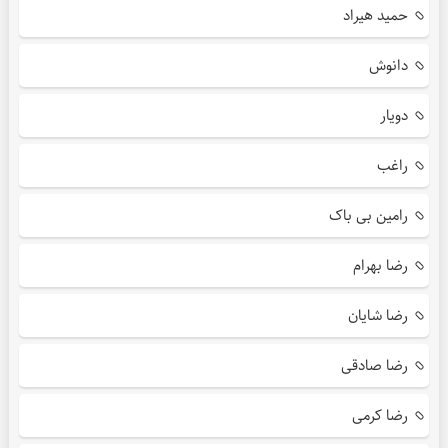
حمید هیراد
دانوش
دویار
راغب
رامین بی باک
رضا بهرام
رضا شایان
رضا صادقی
رضا کرمی