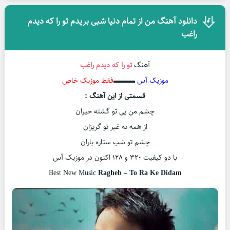
دانلود آهنگ من از تمام دنیا شبی بریدم تو را که دیدم
راغب
آهنگ
تو را که دیدم
راغب
موزیک آس
▬▬▬
فقط موزیک خاص
قسمتی از این آهنگ :
چشم من پی تو گشته حیران
از همه به غیر تو گریزان
چشم تو شب ستاره باران
با دو کیفیت ۳۲۰ و ۱۲۸ اکنون در موزیک آس
Best New Music
Ragheb – To Ra Ke Didam