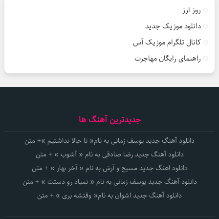
روز ارز
دانلود موزیک جدید
کانال تلگرام موزیک آس
راهنمای رایگان مهاجرت
جدیدترین آهنگ ها
دانلود آهنگ جدید یوسف زمانی به نام« تا حالا نداشتیم »+ متن
دانلود آهنگ جدید رضا صادقی به نام « آشوب » + متن
دانلود اهنگ جدید مسیح و آرش به نام « آخر بهار » + متن
دانلود آهنگ جدید یوسف زمانی به نام « نمیاد رو دستت » + متن
دانلود آهنگ جدید اشوان به نام« وقتشه بری » + متن