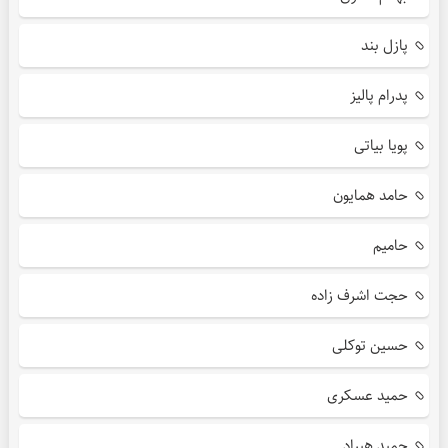
پازل بند
پدرام پالیز
پویا بیاتی
حامد همایون
حامیم
حجت اشرف زاده
حسین توکلی
حمید عسکری
حمید هیراد