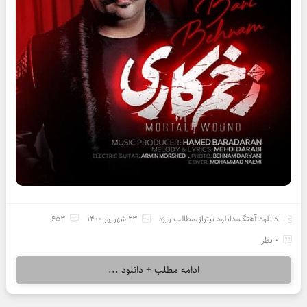
دانلود آهنگ
،
دانلود تیتراژ
،
مطالب ویژه
23 شهریور 1400
653
0 نظر
ادامه مطلب + دانلود ...