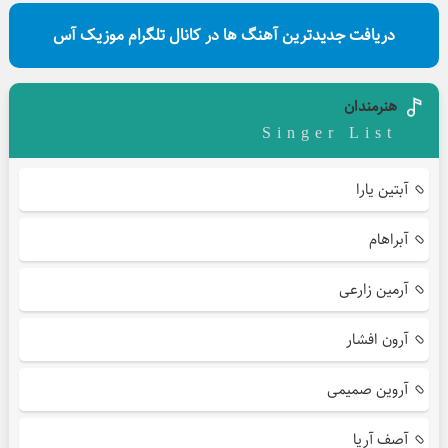
دریافت جدیدترین آهنگ ها در کانال تلگرام موزیک آس
هنرمندان
Singer List
آبتین یارا
آبراهام
آرمین زارعی
آرون افشار
آروین صمیمی
آصف آریا