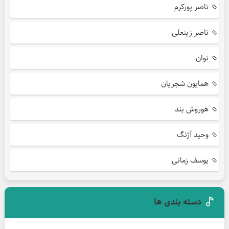
ناصر پورکرم
ناصر زینعلی
نوان
همایون شجریان
هوروش بند
وحید آژنگ
یوسف زمانی
دسته بندی ها