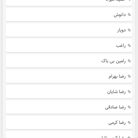
دانوش
دویار
راغب
رامین بی باک
رضا بهرام
رضا شایان
رضا صادقی
رضا کرمی
رضا کرمی تارا