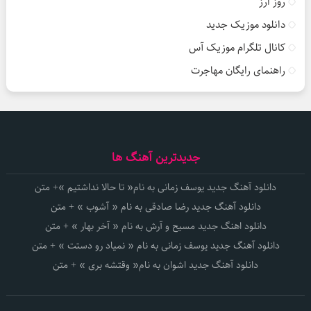
روز ارز
دانلود موزیک جدید
کانال تلگرام موزیک آس
راهنمای رایگان مهاجرت
جدیدترین آهنگ ها
دانلود آهنگ جدید یوسف زمانی به نام« تا حالا نداشتیم »+ متن
دانلود آهنگ جدید رضا صادقی به نام « آشوب » + متن
دانلود اهنگ جدید مسیح و آرش به نام « آخر بهار » + متن
دانلود آهنگ جدید یوسف زمانی به نام « نمیاد رو دستت » + متن
دانلود آهنگ جدید اشوان به نام« وقتشه بری » + متن