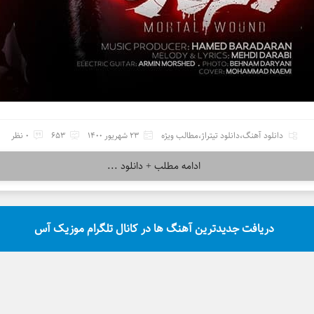
دانلود آهنگ
،
دانلود تیتراژ
،
مطالب ویژه
23 شهریور 1400
653
0 نظر
ادامه مطلب + دانلود ...
دریافت جدیدترین آهنگ ها در کانال تلگرام موزیک آس