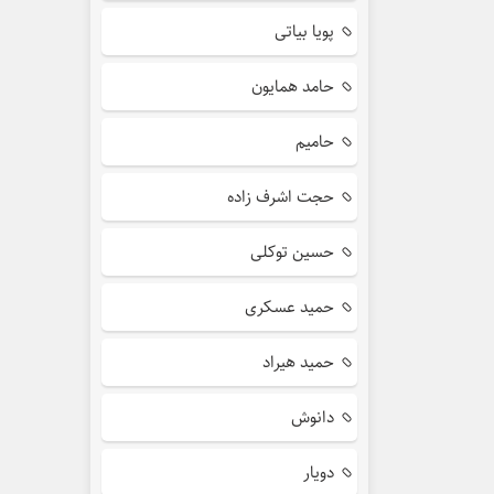
پویا بیاتی
حامد همایون
حامیم
حجت اشرف زاده
حسین توکلی
حمید عسکری
حمید هیراد
دانوش
دویار