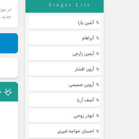
Singer List
در موز
جدید و
آبتین یارا
آبراهام
آرمین زارعی
آرون افشار
آروین صمیمی
د
آصف آریا
ابوذر روحی
احسان خواجه امیری