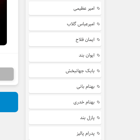
امیر عظیمی
امیرعباس گلاب
ایمان فلاح
ایوان بند
بابک جهانبخش
بهنام بانی
بهنام خدری
پازل بند
پدرام پالیز