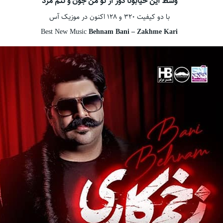
وسط این خیابونا دور از تو من جون و تنم مرد
با دو کیفیت ۳۲۰ و ۱۲۸ اکنون در موزیک آس
Best New Music
Behnam Bani – Zakhme Kari