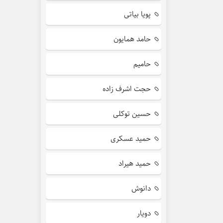
پویا بیاتی
حامد همایون
حامیم
حجت اشرف زاده
حسین توکلی
حمید عسکری
حمید هیراد
دانوش
دویار