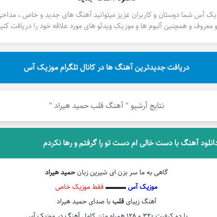
یک آس شما دوستان و کاربران عزیز میتوانید آهنگ های جدید و خاص ، مداح
 معروف و همچنین آلبوم ها و موزیک ویدئو های مورد علاقه خود را دریافت کنید
دریافت جدیدترین آهنگ ها در کانال تلگرام موزیک آس
نتایج آرشیو " آهنگ قلب حمید هیراد "
انلود آهنگ با دست خالی ام دست تو را گرفتم و رها نکردم
گاهی به ما سر بزن ای شیرین زبان
حمید هیراد
موزیک آس
▬▬▬
فقط موزیک خاص
آهنگ زیبای
قلب
با صدای حمید هیراد
با دو کیفیت ۳۲۰ و ۱۲۸ همراه متن کامل آهنگ در موزیک آس