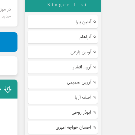
Singer List
در موز
جدید و
آبتین یارا
آبراهام
آرمین زارعی
آرون افشار
آروین صمیمی
د
آصف آریا
ابوذر روحی
احسان خواجه امیری