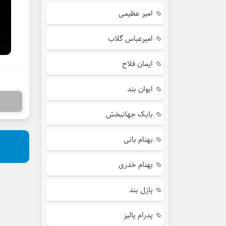
امیر عظیمی
امیرعباس گلاب
ایمان فلاح
ایوان بند
بابک جهانبخش
بهنام بانی
بهنام خدری
پازل بند
پدرام پالیز