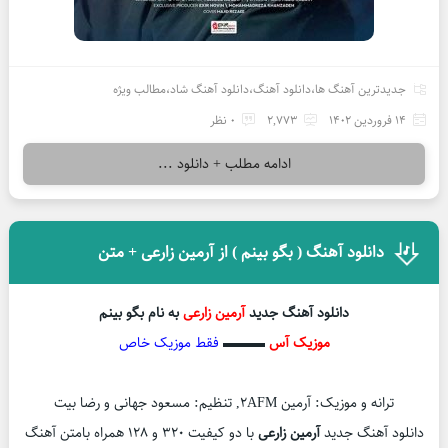
جدیدترین آهنگ ها
،
دانلود آهنگ
،
دانلود آهنگ شاد
،
مطالب ویژه
14 فروردین 1402
2,773
0 نظر
ادامه مطلب + دانلود ...
دانلود آهنگ ( بگو بینم ) از آرمین زارعی + متن
دانلود آهنگ جدید
آرمین زارعی
به نام بگو بینم
موزیک آس
▬▬▬
فقط موزیک خاص
ترانه و موزیک: آرمین ۲AFM, تنظیم: مسعود جهانی و رضا بیت
دانلود آهنگ جدید
آرمین زارعی
با دو کیفیت ۳۲۰ و ۱۲۸ همراه بامتن آهنگ