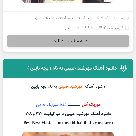
جدیدترین آهنگ ها
،
دانلود آهنگ
،
دانلود آهنگ شاد
،
مطالب ویژه
1 اردیبهشت 1402
1,616
0 نظر
ادامه مطلب + دانلود ...
دانلود آهنگ مهرشید حبیبی به نام ( بچه پایین )
دانلود آهنگ
مهرشید حبیبی
به نام
بچه پایین
موزیک آس
▬▬▬
فقط موزیک خاص
دانلود آهنگ مهرشید حبیبی با دو کیفیت ۳۲۰ و ۱۲۸
Best New Music – mehrshid-habibi-bache-paeen