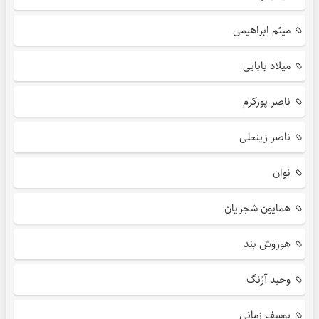
میثم ابراهیمی
میلاد بابایی
ناصر پورکرم
ناصر زینعلی
نوان
همایون شجریان
هوروش بند
وحید آژنگ
یوسف زمانی