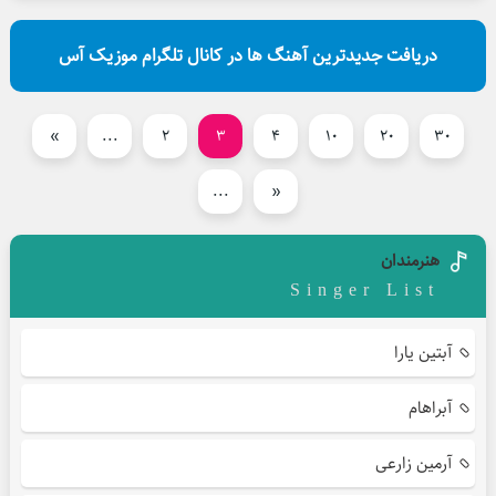
دریافت جدیدترین آهنگ ها در کانال تلگرام موزیک آس
»
...
2
3
4
10
20
30
...
«
هنرمندان
Singer List
آبتین یارا
آبراهام
آرمین زارعی