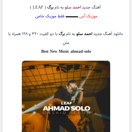
آهنگ جدید
احمد سلو
به نام
برگ
( LEAF )
موزیک آس
▬▬▬
فقط موزیک خاص
دانلود آهنگ جدید
ا
حمد سلو
به نام
برگ
با دو کفیت 320 و 128 همراه با
متن
Best New Music
ahmad-solo