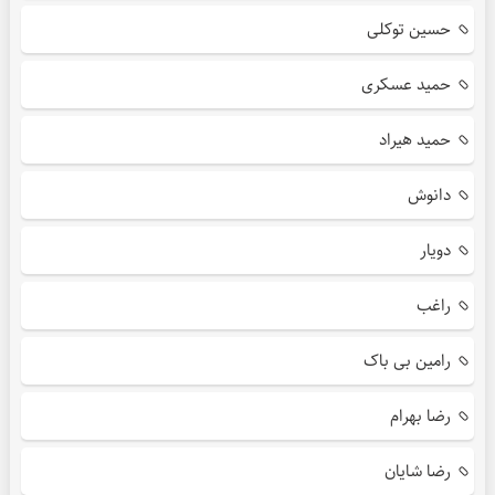
حسین توکلی
حمید عسکری
حمید هیراد
دانوش
دویار
راغب
رامین بی باک
رضا بهرام
رضا شایان