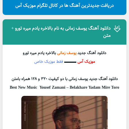
دریافت جدیدترین آهنگ ها در کانال تلگرام موزیک آس
دانلود آهنگ یوسف زمانی به نام بالاخره یادم میره تورو +
متن
دانلود آهنگ جدید
یوسف زمانی
بالاخره یادم میره تورو
موزیک آس
▬▬▬
فقط موزیک خاص
دانلود آهنگ جدید یوسف زمانی با دو کیفیت ۳۲۰ و ۱۲۸ همراه بامتن
Best New Music Yousef Zamani – Belakhare Yadam Mire Toro