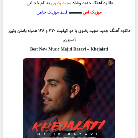
دانلود آهنگ جدید وشا
د
مجید رضوی
به نام
خجالتی
موزیک آس
▬▬▬
فقط موزیک خاص
دانلود آهنگ جدید مجید رضوی با دو کیفیت ۳۲۰ و ۱۲۸ همراه بامتن وتیزر
تصویری
Best New Music Majid Razavi – Khejalati