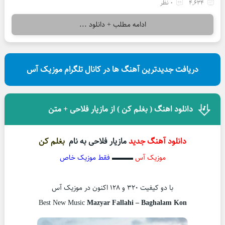
4,634
0 نظر
ادامه مطلب + دانلود ...
دریافت جدیدترین آهنگ ها در کانال تلگرام موزیک آس
دانلود اهنگ ( بغلم کن ) از مازیار فلاحی + متن
دانلود آهنگ جدید
مازیار فلاحی به نام
بغلم کن
موزیک آس
▬▬▬
فقط موزیک خاص
با دو کیفیت ۳۲۰ و ۱۲۸ اکنون در موزیک آس
Best New Music
Mazyar Fallahi – Baghalam Kon