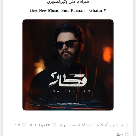
همراه با متن وتیزرتصویری
Best New Music
Sina Parsian
–
Ghatar 2
جدیدترین آهنگ ها
،
دانلود آهنگ
،
مطالب ویژه
23 مرداد 1402
107
0 نظر