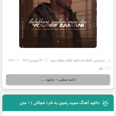
جدیدترین آهنگ ها
،
دانلود آهنگ
،
مطالب ویژه
14 فروردین 1402
1,909
0 نظر
ادامه مطلب + دانلود ...
دانلود آهنگ مجید رضوی به نام ( خجالتی ) + متن