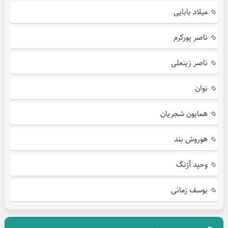
میلاد بابایی
ناصر پورکرم
ناصر زینعلی
نوان
همایون شجریان
هوروش بند
وحید آژنگ
یوسف زمانی