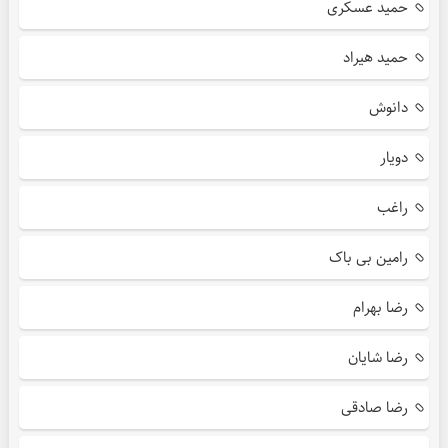
حمید عسکری
حمید هیراد
دانوش
دویار
راغب
رامین بی باک
رضا بهرام
رضا شایان
رضا صادقی