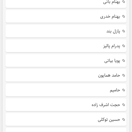
بهنام بانی
بهنام خدری
پازل بند
پدرام پالیز
پویا بیاتی
حامد همایون
حامیم
حجت اشرف زاده
حسین توکلی