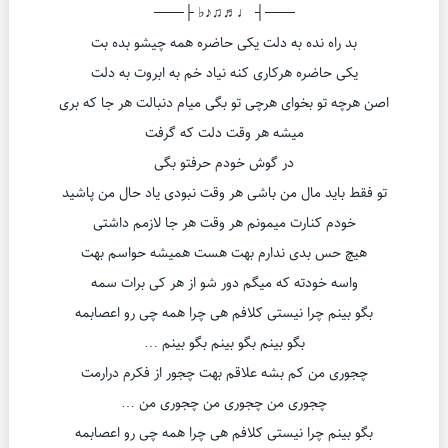
───┤ ♩♬♫♪♭ ├───
بد راه نده به دلت یکی حاضره همه چیشو بده بت
یکی حاضره هرکاری کنه نیاد خم به ابروت به دلت
اصن هرچه تو بخوای هرچی تو بگی میام دنبالت هر جا که بری
میشه هر وقت دلت که گرفت
در گوش خودم حرفتو بگی
تو فقط باید مال من باشی هر وقت نبودی یاد حال من پاشید
خودم کنارت میمونم هر وقت هر جا لازمم داشتی
هیچ حس بدی ندارم بهت هست همیشه حواسم بهت
واسه خودته که میگم دور شو از هر کی برات سمه
بگو بینم چرا نیستی کلافم هی چرا همه چی رو اعصابمه
بگو بینم بگو بینم بگو بینم …
چجوری من کم بشه علاقم بهت چجور از فکرم درارمت
چجوری من چجوری من چجوری من …
بگو بینم چرا نیستی کلافم هی چرا همه چی رو اعصابمه