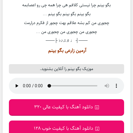
بگو بینم چرا نیستی کلافم هی چرا همه چی رو اعصابمه
بگو بینم بگو بینم بگو بینم …
چجوری من کم بشه علاقم بهت چجور از فکرم درارمت
چجوری من چجوری من چجوری من …
───┤ ♩♬♫♪♭ ├───
آرمین زارعی بگو بینم
موزیک بگو بینم را آنلاین بشنوید.
دانلود آهنگ با کیفیت عالی 320
دانلود آهنگ با کیفیت خوب 128