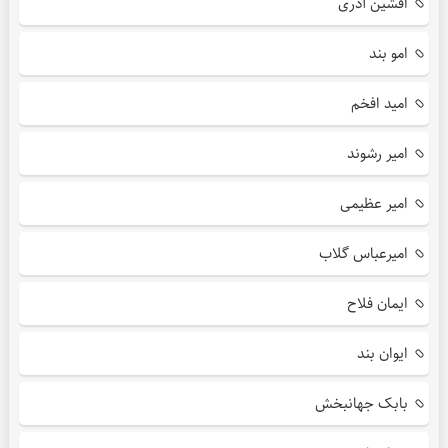
افشین آذری
امو بند
امید افخم
امیر رشوند
امیر عظیمی
امیرعباس گلاب
ایمان فلاح
ایوان بند
بابک جهانبخش