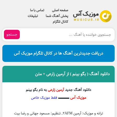
صفحه اصلی
تماس با ما
پخش آهنگ شما
تبلیغات
کانال تلگرام
جستجو
دریافت جدیدترین آهنگ ها در کانال تلگرام موزیک آس
دانلود آهنگ ( بگو بینم ) از آرمین زارعی + متن
دانلود آهنگ جدید
آرمین زارعی
به نام بگو بینم
موزیک آس
▬▬▬
فقط موزیک خاص
ترانه و موزیک: آرمین ۲AFM, تنظیم: مسعود جهانی و رضا بیت