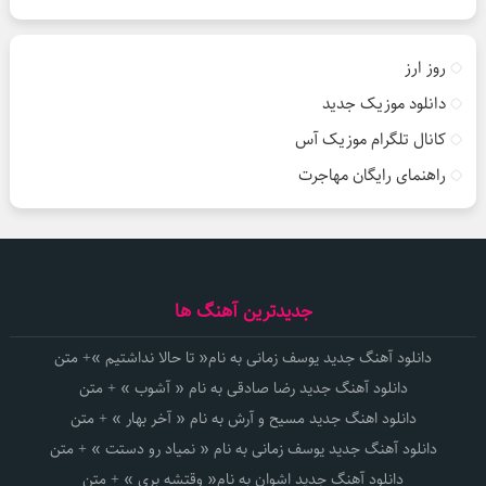
روز ارز
دانلود موزیک جدید
کانال تلگرام موزیک آس
راهنمای رایگان مهاجرت
جدیدترین آهنگ ها
دانلود آهنگ جدید یوسف زمانی به نام« تا حالا نداشتیم »+ متن
دانلود آهنگ جدید رضا صادقی به نام « آشوب » + متن
دانلود اهنگ جدید مسیح و آرش به نام « آخر بهار » + متن
دانلود آهنگ جدید یوسف زمانی به نام « نمیاد رو دستت » + متن
دانلود آهنگ جدید اشوان به نام« وقتشه بری » + متن