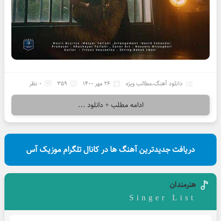
دانلود آهنگ
،
مطالب ویژه
26 مهر 1400
359
0 نظر
ادامه مطلب + دانلود ...
دریافت جدیدترین آهنگ ها در کانال تلگرام موزیک آس
هنرمندان
Singer List