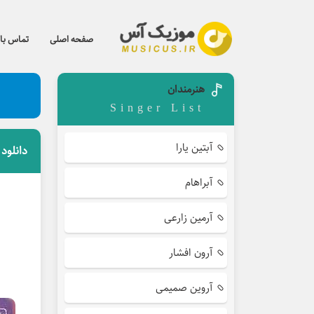
صفحه اصلی
تماس با 
هنرمندان
Singer List
آبتین یارا
دانلود 
آبراهام
آرمین زارعی
آرون افشار
آروین صمیمی