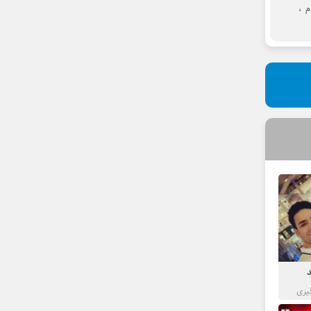
م
،
د
یری