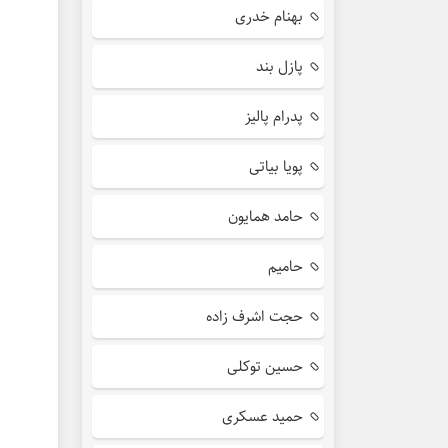
بهنام خدری
پازل بند
پدرام پالیز
پویا بیاتی
حامد همایون
حامیم
حجت اشرف زاده
حسین توکلی
حمید عسکری