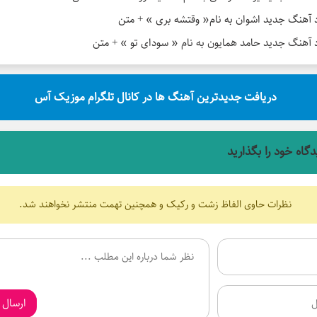
د آهنگ جدید اشوان به نام« وقتشه بری » + متن
د آهنگ جدید حامد همایون به نام « سودای تو » + متن
دریافت جدیدترین آهنگ ها در کانال تلگرام موزیک آس
دگاه خود را بگذارید
نظرات حاوی الفاظ زشت و رکیک و همچنین تهمت منتشر نخواهند شد.
ارسال 