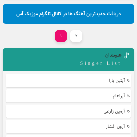
دریافت جدیدترین آهنگ ها در کانال تلگرام موزیک آس
1
2
هنرمندان
Singer List
آبتین یارا
آبراهام
آرمین زارعی
آرون افشار