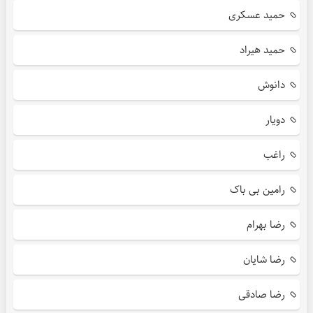
حمید عسکری
حمید هیراد
دانوش
دویار
راغب
رامین بی باک
رضا بهرام
رضا شایان
رضا صادقی