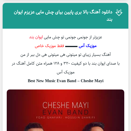
دانلود آهنگ بالا بری پایین بیای چش مایی عزیزم ایوان
بند
عزیزتر از جونمی جونمی تو چش مایی
ایوان بند
موزیک آس
▬▬▬
فقط موزیک خاص
آهنگ بسیار زیبای تو میتونی هی میتونی هی دل ببر از من
با صدای ایوان بند با دو کیفیت ۳۲۰ و ۱۲۸ همراه متن کامل آهنگ در
موزیک آس
Best New Music Evan Band – Cheshe Mayi