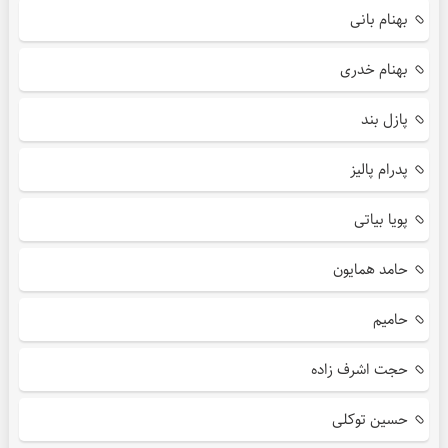
بهنام بانی
بهنام خدری
پازل بند
پدرام پالیز
پویا بیاتی
حامد همایون
حامیم
حجت اشرف زاده
حسین توکلی