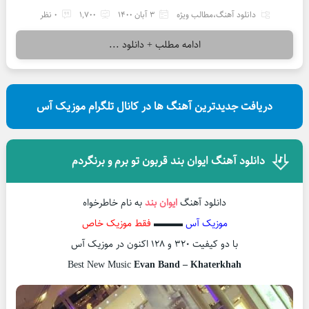
دانلود آهنگ
،
مطالب ویژه
3 آبان 1400
1,700
0 نظر
ادامه مطلب + دانلود ...
دریافت جدیدترین آهنگ ها در کانال تلگرام موزیک آس
دانلود آهنگ ایوان بند قربون تو برم و برنگردم
دانلود آهنگ
ایوان بند
به نام خاطرخواه
موزیک آس
▬▬▬
فقط موزیک خاص
با دو کیفیت ۳۲۰ و ۱۲۸ اکنون در موزیک آس
Best New Music
Evan Band – Khaterkhah