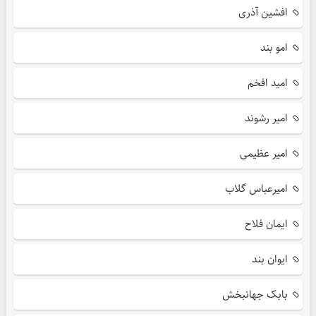
افشین آذری
امو بند
امید افخم
امیر رشوند
امیر عظیمی
امیرعباس گلاب
ایمان فلاح
ایوان بند
بابک جهانبخش