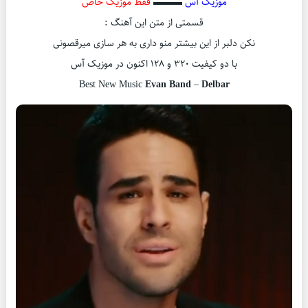
موزیک آس
▬▬▬
فقط موزیک خاص
قسمتی از متن این آهنگ :
نکن دلبر از این بیشتر منو داری به هر سازی میرقصونی
با دو کیفیت ۳۲۰ و ۱۲۸ اکنون در موزیک آس
Best New Music
Evan Band
–
Delbar