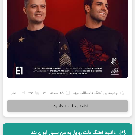
جدیدترین آهنگ ها
،
مطالب ویژه
28 اسفند 1400
991
0 نظر
ادامه مطلب + دانلود ...
دانلود آهنگ دلت رو یار به من بسپار ایوان بند