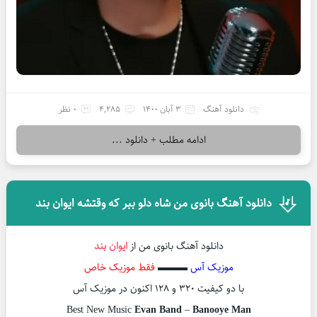
دانلود آهنگ
3 آبان 1400
4,285
0 نظر
ادامه مطلب + دانلود ...
دانلود آهنگ بانوی من شاه دلو ببر که وقتشه ایوان بند
دانلود آهنگ بانوی من از
ایوان بند
موزیک آس
▬▬▬
فقط موزیک خاص
با دو کیفیت ۳۲۰ و ۱۲۸ اکنون در موزیک آس
Best New Music
Evan Band
–
Banooye Man