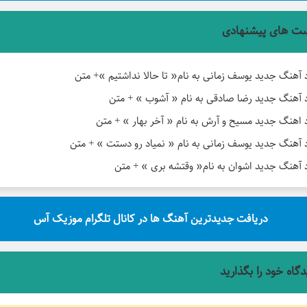
ت های پیشنهادی
د آهنگ جدید یوسف زمانی به نام« تا حالا نداشتیم »+ متن
د آهنگ جدید رضا صادقی به نام « آشوب » + متن
د اهنگ جدید مسیح و آرش به نام « آخر بهار » + متن
د آهنگ جدید یوسف زمانی به نام « نمیاد رو دستت » + متن
د آهنگ جدید اشوان به نام« وقتشه بری » + متن
دریافت جدیدترین آهنگ ها در کانال تلگرام موزیک آس
دگاه خود را بگذارید