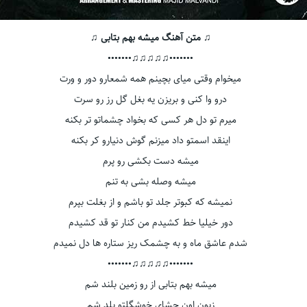
♫ متن آهنگ میشه بهم بتابی ♫
•••••••♫♫♫♫♫•••••••
میخوام وقتی میای بچینم همه شمعارو دور و ورت
درو وا کنی و بریزن یه بغل گل رز رو سرت
میرم تو دل هر کسی که بخواد چشماتو تر بکنه
اینقد اسمتو داد میزنم گوش دنیارو کر بکنه
میشه دست بکشی رو پرم
میشه وصله بشی به تنم
نمیشه که کبوتر جلد تو باشم و از بغلت بپرم
دور خیلیا خط کشیدم من کنار تو قد کشیدم
شدم عاشق ماه و به چشمک ریز ستاره ها دل نمیدم
•••••••♫♫♫♫♫•••••••
میشه بهم بتابی از رو زمین بلند شم
زبون اون چشای خوشگلتو بلد شم