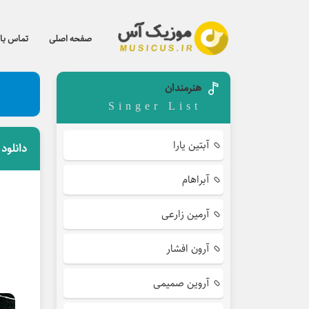
صفحه اصلی
تماس با 
هنرمندان
Singer List
آبتین یارا
دانلود
آبراهام
آرمین زارعی
آرون افشار
آروین صمیمی