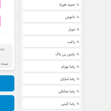
حمید هیراد
دانوش
دویار
راغب
برچ
رامین بی باک
د
میشه ب
رضا بهرام
رضا شایان
رضا صادقی
رضا کرمی