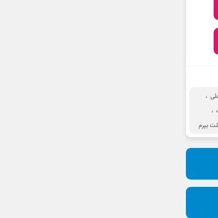
لی
،
،
لت بپرم