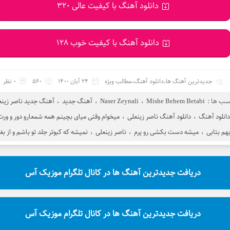
دانلود آهنگ با کیفیت عالی 320
دانلود آهنگ با کیفیت خوب 128
جدیدترین آهنگ ها
،
دانلود آهنگ
،
مطالب ویژه
24 آبان 1400
560
0 نظر
سب ها :
Mishe Behem Betabi
،
Naser Zeynali
،
آهنگ جدید
،
آهنگ جدید ناصر زینع
انلود آهنگ
،
دانلود آهنگ ناصر زینعلی
،
میخوام وقتی میای بچینم همه شمعارو دور و ورت
هم بتابی
،
میشه دست بکشی رو پرم
،
ناصر زینعلی
،
نمیشه که کبوتر جلد تو باشم و از بغ
دریافت جدیدترین آهنگ ها در کانال تلگرام موزیک آس
دریافت جدیدترین آهنگ ها در کانال تلگرام موزیک آس