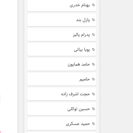
بهنام خدری
پازل بند
پدرام پالیز
پویا بیاتی
حامد همایون
حامیم
حجت اشرف زاده
حسین توکلی
حمید عسکری