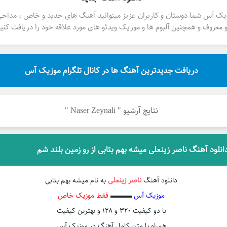
یک آس شما دوستان و کاربران عزیز میتوانید آهنگ های جدید و خاص ، مداح
 معروف و همچنین آلبوم ها و موزیک ویدئو های مورد علاقه خود را دریافت کنید
دریافت جدیدترین آهنگ ها در کانال تلگرام موزیک آس
نتایج آرشیو " Naser Zeynali "
انلود آهنگ ناصر زینعلی میشه بهم بتابی از رو زمین بلند شم
دانلود آهنگ
ناصر زینعلی
به نام میشه بهم بتابی
موزیک آس
▬▬▬
فقط موزیک خاص
با دو کیفیت ۳۲۰ و ۱۲۸ و بهترین کیفیت
همراه با متن کامل آهنگ در موزیک آس