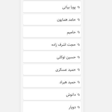
پویا بیاتی
حامد همایون
حامیم
حجت اشرف زاده
حسین توکلی
حمید عسکری
حمید هیراد
دانوش
دویار