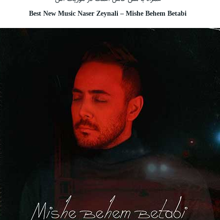
Best New Music Naser Zeynali – Mishe Behem Betabi