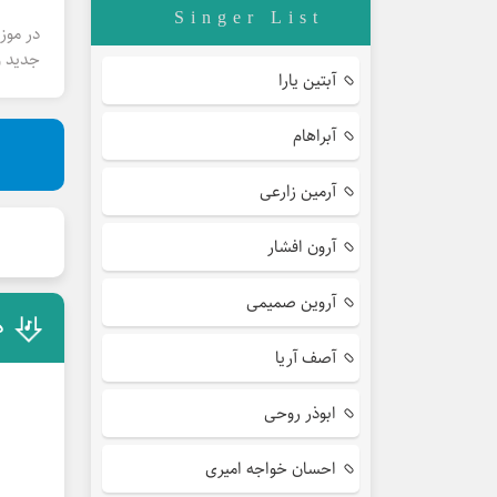
Singer List
در موز
جدید و
آبتین یارا
آبراهام
آرمین زارعی
آرون افشار
آروین صمیمی
د
آصف آریا
ابوذر روحی
احسان خواجه امیری