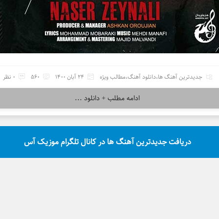
جدیدترین آهنگ ها
،
دانلود آهنگ
،
مطالب ویژه
24 آبان 1400
560
0 نظر
ادامه مطلب + دانلود ...
دریافت جدیدترین آهنگ ها در کانال تلگرام موزیک آس