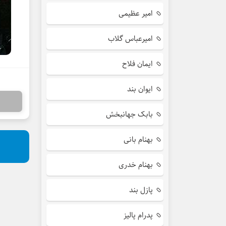
امیر عظیمی
امیرعباس گلاب
ایمان فلاح
ایوان بند
بابک جهانبخش
بهنام بانی
بهنام خدری
پازل بند
پدرام پالیز