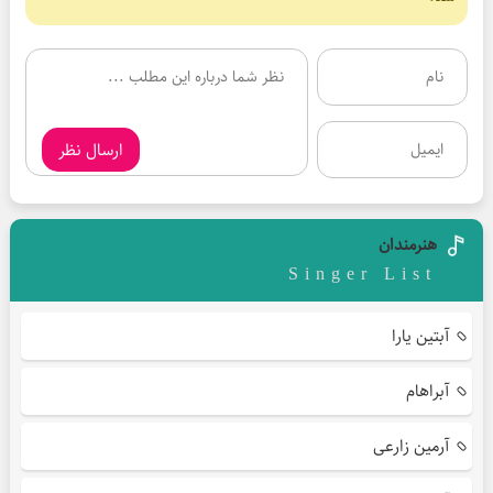
ارسال نظر
هنرمندان
Singer List
آبتین یارا
آبراهام
آرمین زارعی