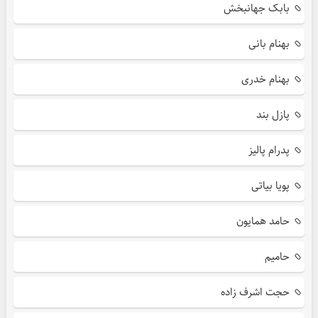
بابک جهانبخش
بهنام بانی
بهنام خدری
پازل بند
پدرام پالیز
پویا بیاتی
حامد همایون
حامیم
حجت اشرف زاده