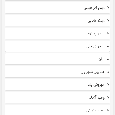
میثم ابراهیمی
میلاد بابایی
ناصر پورکرم
ناصر زینعلی
نوان
همایون شجریان
هوروش بند
وحید آژنگ
یوسف زمانی