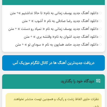
دانلود آهنگ جدید یوسف زمانی به نام« تا حالا نداشتیم »+ متن
دانلود آهنگ جدید رضا صادقی به نام « آشوب » + متن
دانلود آهنگ جدید یوسف زمانی به نام « نمیاد رو دستت » + متن
دانلود آهنگ جدید اشوان به نام« وقتشه بری » + متن
دانلود آهنگ جدید حامد همایون به نام « سودای تو » + متن
دریافت جدیدترین آهنگ ها در کانال تلگرام موزیک آس
دیدگاه خود را بگذارید
نظرات حاوی الفاظ زشت و رکیک و همچنین تهمت منتشر نخواهند
شد.