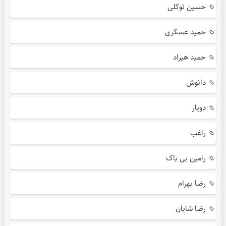
حسین توکلی
حمید عسکری
حمید هیراد
دانوش
دویار
راغب
رامین بی باک
رضا بهرام
رضا شایان