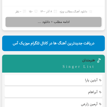
دانلود آهنگ
،
مطالب ویژه
8 آذر 1400
150
0 نظر
ادامه مطلب + دانلود ...
دریافت جدیدترین آهنگ ها در کانال تلگرام موزیک آس
هنرمندان
Singer List
آبتین یارا
آبراهام
آرمین زارعی