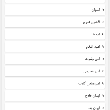
اشوان
افشین آذری
امو بند
امید افخم
امیر رشوند
امیر عظیمی
امیرعباس گلاب
ایمان فلاح
ایوان بند