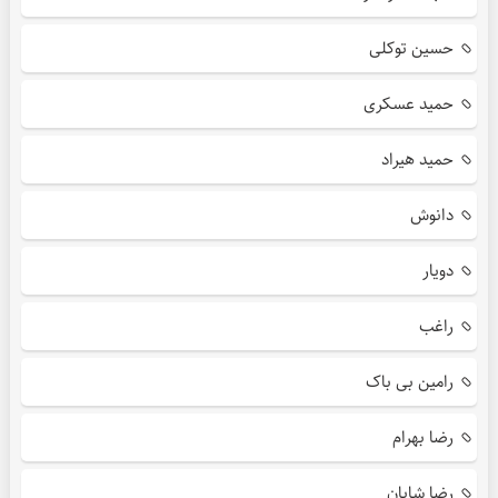
حسین توکلی
حمید عسکری
حمید هیراد
دانوش
دویار
راغب
رامین بی باک
رضا بهرام
رضا شایان