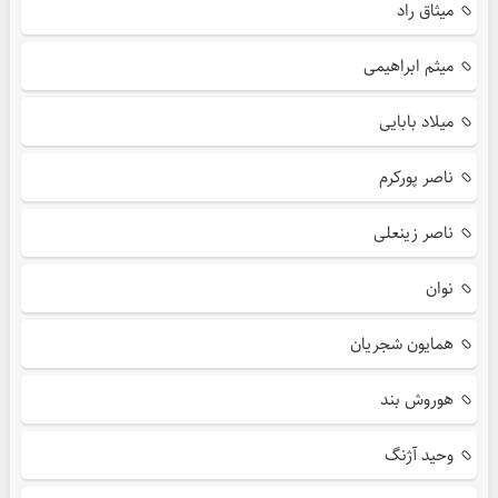
میثاق راد
میثم ابراهیمی
میلاد بابایی
ناصر پورکرم
ناصر زینعلی
نوان
همایون شجریان
هوروش بند
وحید آژنگ