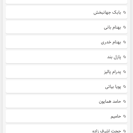
بابک جهانبخش
بهنام بانی
بهنام خدری
پازل بند
پدرام پالیز
پویا بیاتی
حامد همایون
حامیم
حجت اشرف زاده