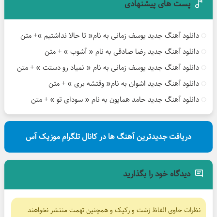
پست های پیشنهادی
دانلود آهنگ جدید یوسف زمانی به نام« تا حالا نداشتیم »+ متن
دانلود آهنگ جدید رضا صادقی به نام « آشوب » + متن
دانلود آهنگ جدید یوسف زمانی به نام « نمیاد رو دستت » + متن
دانلود آهنگ جدید اشوان به نام« وقتشه بری » + متن
دانلود آهنگ جدید حامد همایون به نام « سودای تو » + متن
دریافت جدیدترین آهنگ ها در کانال تلگرام موزیک آس
دیدگاه خود را بگذارید
نظرات حاوی الفاظ زشت و رکیک و همچنین تهمت منتشر نخواهند