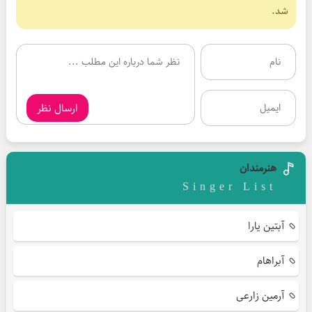
شد.
ارسال نظر
هنرمندان
Singer List
آبتین یارا
آبراهام
آرمین زارعی