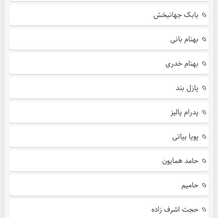
بابک جهانبخش
بهنام بانی
بهنام خدری
پازل بند
پدرام پالیز
پویا بیاتی
حامد همایون
حامیم
حجت اشرف زاده