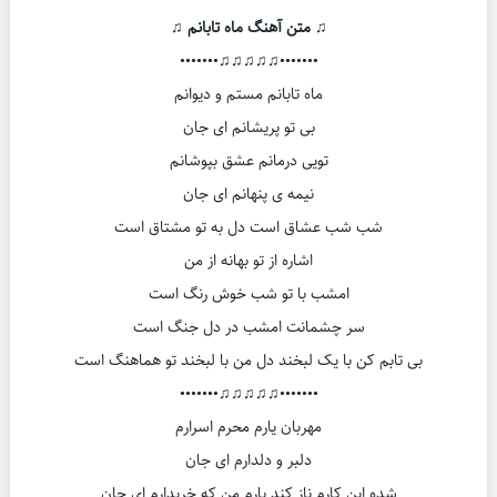
♫ متن آهنگ ماه تابانم ♫
•••••••♫♫♫♫♫•••••••
ماه تابانم مستم و دیوانم
بی تو پریشانم ای جان
تویی درمانم عشق بپوشانم
نیمه ی پنهانم ای جان
شب شب عشاق است دل به تو مشتاق است
اشاره از تو بهانه از من
امشب با تو شب خوش رنگ است
سر چشمانت امشب در دل جنگ است
بی تابم کن با یک لبخند دل من با لبخند تو هماهنگ است
•••••••♫♫♫♫♫•••••••
مهربان یارم محرم اسرارم
دلبر و دلدارم ای جان
شده این کارم ناز کند یارم من که خریدارم ای جان