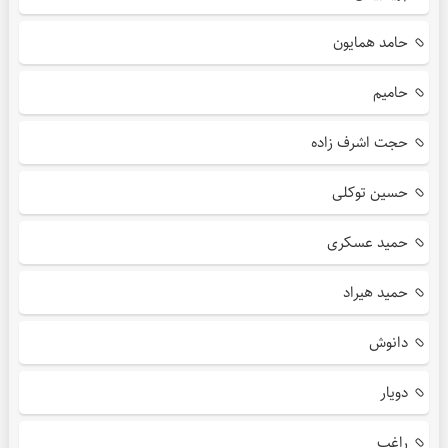
حامد همایون
حامیم
حجت اشرف زاده
حسین توکلی
حمید عسکری
حمید هیراد
دانوش
دویار
راغب