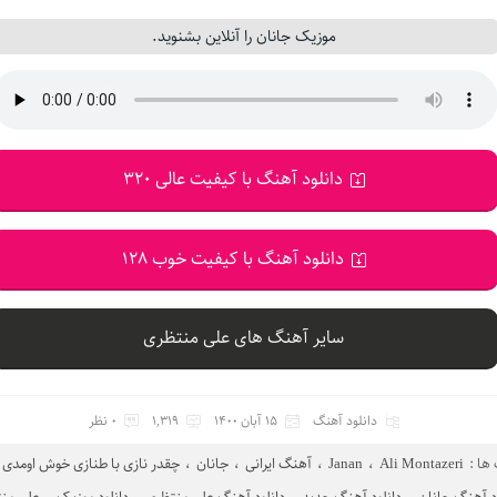
موزیک جانان را آنلاین بشنوید.
دانلود آهنگ با کیفیت عالی 320
دانلود آهنگ با کیفیت خوب 128
سایر آهنگ های علی منتظری
دانلود آهنگ
15 آبان 1400
1,319
0 نظر
ا :
Ali Montazeri
،
Janan
،
آهنگ ایرانی
،
جانان
،
چقدر نازی با طنازی خوش اومدی ب