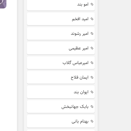
امو بند
امید افخم
امیر رشوند
امیر عظیمی
امیرعباس گلاب
ایمان فلاح
ایوان بند
بابک جهانبخش
بهنام بانی