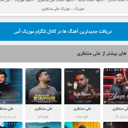
د آهنگ جانان
،
دانلود آهنگ جدید
،
دانلود آهنگ علی منتظری
،
دانلود موزیک
،
علی من
موزیک
،
موزیک علی منتظری
دریافت جدیدترین آهنگ ها در کانال تلگرام موزیک آس
های بیشتر از
علی منتظری
ی منتظری
علی منتظری
علی منتظری
علی منتظ
زیبای ناز
حق میدم
مهربانم
بی سر و سا