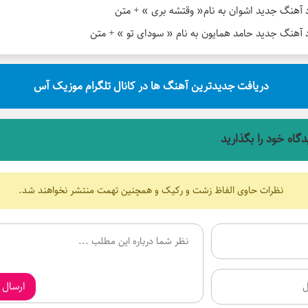
د آهنگ جدید اشوان به نام« وقتشه بری » + متن
د آهنگ جدید حامد همایون به نام « سودای تو » + متن
دریافت جدیدترین آهنگ ها در کانال تلگرام موزیک آس
دگاه خود را بگذارید
نظرات حاوی الفاظ زشت و رکیک و همچنین تهمت منتشر نخواهند شد.
ارسال 