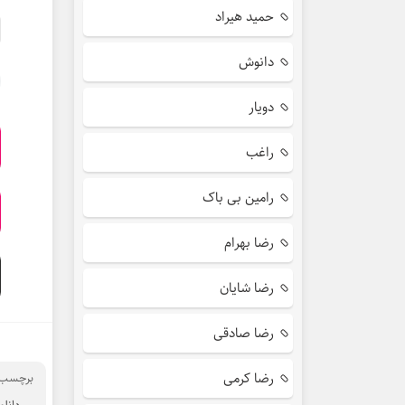
حمید هیراد
دانوش
دویار
راغب
رامین بی باک
رضا بهرام
رضا شایان
رضا صادقی
رضا کرمی
برچسب ه