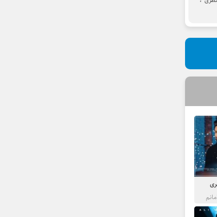
تظری
،
ری
مانم