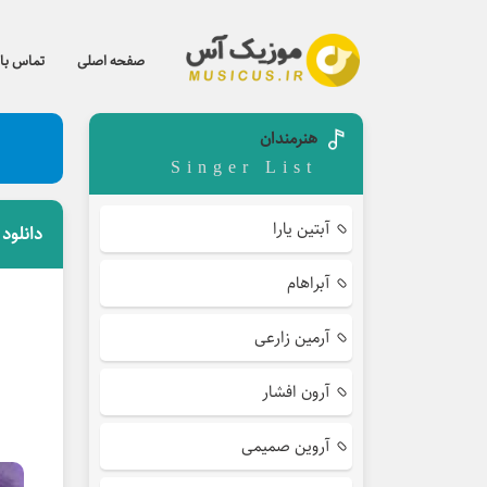
صفحه اصلی
تماس با 
هنرمندان
Singer List
آبتین یارا
دانلود
آبراهام
آرمین زارعی
آرون افشار
آروین صمیمی