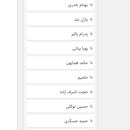
بهنام خدری
پازل بند
پدرام پالیز
پویا بیاتی
حامد همایون
حامیم
حجت اشرف زاده
حسین توکلی
حمید عسکری