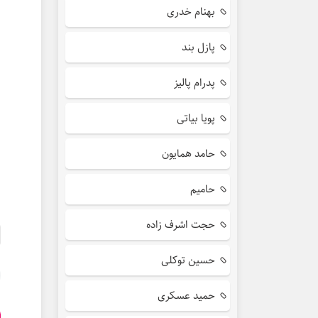
بهنام خدری
پازل بند
پدرام پالیز
پویا بیاتی
حامد همایون
حامیم
حجت اشرف زاده
حسین توکلی
حمید عسکری