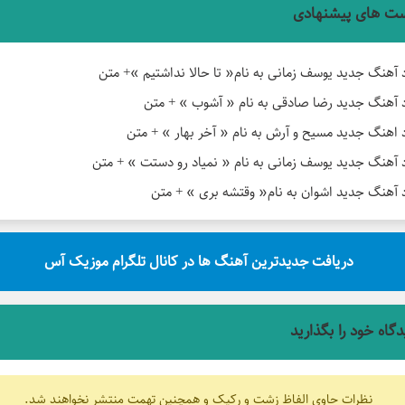
ت های پیشنهادی
د آهنگ جدید یوسف زمانی به نام« تا حالا نداشتیم »+ متن
د آهنگ جدید رضا صادقی به نام « آشوب » + متن
د اهنگ جدید مسیح و آرش به نام « آخر بهار » + متن
د آهنگ جدید یوسف زمانی به نام « نمیاد رو دستت » + متن
د آهنگ جدید اشوان به نام« وقتشه بری » + متن
دریافت جدیدترین آهنگ ها در کانال تلگرام موزیک آس
دگاه خود را بگذارید
نظرات حاوی الفاظ زشت و رکیک و همچنین تهمت منتشر نخواهند شد.