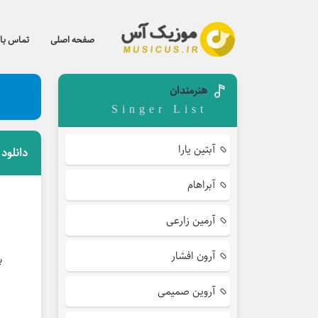
صفحه اصلی
تماس با 
هنرمندان
Singer List
آبتین یارا
دانلود
آبراهام
آرمین زارعی
آرون افشار
با
آروین صمیمی