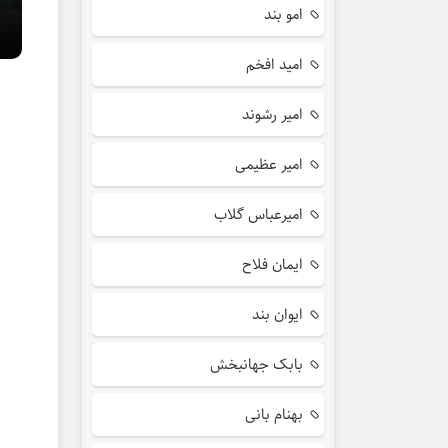
امو بند
امید افخم
امیر رشوند
امیر عظیمی
امیرعباس گلاب
ایمان فلاح
ایوان بند
بابک جهانبخش
بهنام بانی