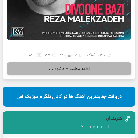
دانلود آهنگ
25 مهر 1400
133
0 نظر
ادامه مطلب + دانلود ...
دریافت جدیدترین آهنگ ها در کانال تلگرام موزیک آس
هنرمندان
Singer List