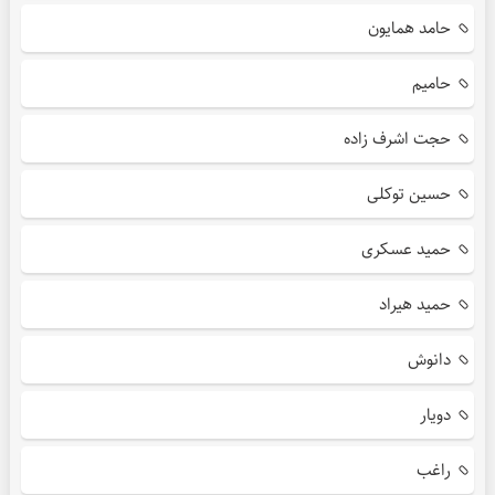
حامد همایون
حامیم
حجت اشرف زاده
حسین توکلی
حمید عسکری
حمید هیراد
دانوش
دویار
راغب