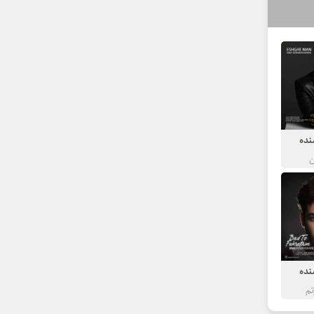
نده
نده
تم