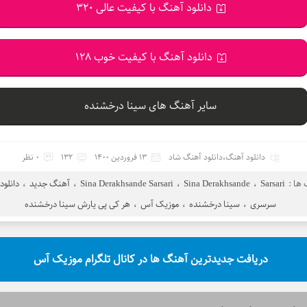
دانلود آهنگ با کیفیت عالی 320
دانلود آهنگ با کیفیت خوب 128
سایر آهنگ های سینا درخشنده
دانلود آهنگ
،
دانلود آهنگ شاد
13 فروردین 1400
132
0 نظر
ها :
Sarsari
،
Sina Derakhsande
،
Sina Derakhsande Sarsari
،
آهنگ جدید
،
دانلود
سرسری
،
سینا درخشنده
،
موزیک آس
،
هر کی پی یارش سینا درخشنده
دریافت جدیدترین آهنگ ها در کانال تلگرام موزیک آس