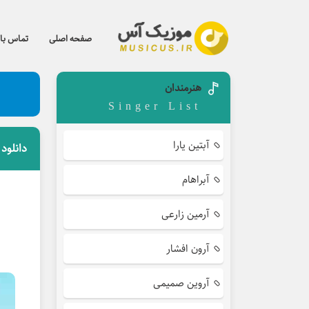
صفحه اصلی
تماس با 
هنرمندان
Singer List
آبتین یارا
دانلود
آبراهام
آرمین زارعی
آرون افشار
آروین صمیمی