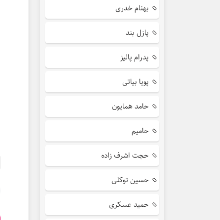
بهنام خدری
پازل بند
پدرام پالیز
پویا بیاتی
حامد همایون
حامیم
حجت اشرف زاده
حسین توکلی
حمید عسکری