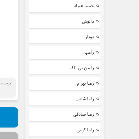
حمید هیراد
دانوش
دویار
راغب
رامین بی باک
رضا بهرام
برچسب 
رضا شایان
رضا صادقی
رضا کرمی