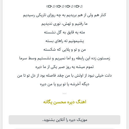
♫•◘○♫•◘○♫•◘○♫•◘○
کنار هم ولی از هم بریدیم به چه روزای تاریکی رسیدیم
ما رفتیم و تهش، نوری ندیدیم
مثه یه قایق به گل نشسته
پشیمونیم ته راهای بسته
من و تو و پلایی که شکسته
زمستون زده این رابطه رو اما نمیریم و نشستیم وسط سرما
تموم میشه یه روز صبر یکی از ما دیره
دلت خیلی نبود از اولش با من چقد فاصله بود از دل تو تا من
دیگه آخرشه یا تو برو یا من دیره
…
اهنگ دیره محسن یگانه
موزیک دیره را آنلاین بشنوید.