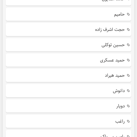
حامیم
حجت اشرف زاده
حسین توکلی
حمید عسکری
حمید هیراد
دانوش
دویار
راغب
رامین بی باک