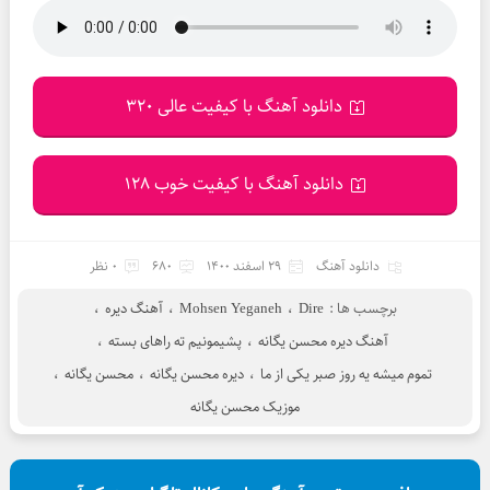
دانلود آهنگ با کیفیت عالی 320
دانلود آهنگ با کیفیت خوب 128
دانلود آهنگ
29 اسفند 1400
680
0 نظر
برچسب ها :
Dire
،
Mohsen Yeganeh
،
آهنگ دیره
،
آهنگ دیره محسن یگانه
،
پشیمونیم ته راهای بسته
،
تموم میشه یه روز صبر یکی از ما
،
دیره محسن یگانه
،
محسن یگانه
،
موزیک محسن یگانه