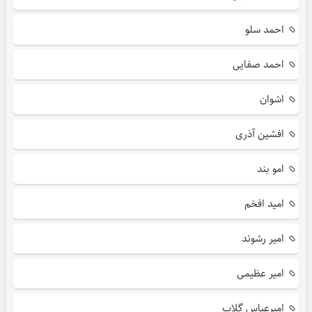
احمد سلو
احمد صفایی
اشوان
افشین آذری
امو بند
امید افخم
امیر رشوند
امیر عظیمی
امیرعباس گلاب