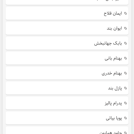
ایمان فلاح
ایوان بند
بابک جهانبخش
بهنام بانی
بهنام خدری
پازل بند
پدرام پالیز
پویا بیاتی
حامد همایون