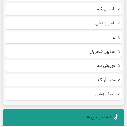
ناصر پورکرم
ناصر زینعلی
نوان
همایون شجریان
هوروش بند
وحید آژنگ
یوسف زمانی
دسته بندی ها