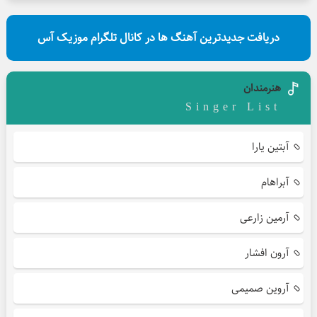
دریافت جدیدترین آهنگ ها در کانال تلگرام موزیک آس
هنرمندان
Singer List
آبتین یارا
آبراهام
آرمین زارعی
آرون افشار
آروین صمیمی