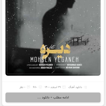
دانلود آهنگ
29 اسفند 1400
680
0 نظر
ادامه مطلب + دانلود ...