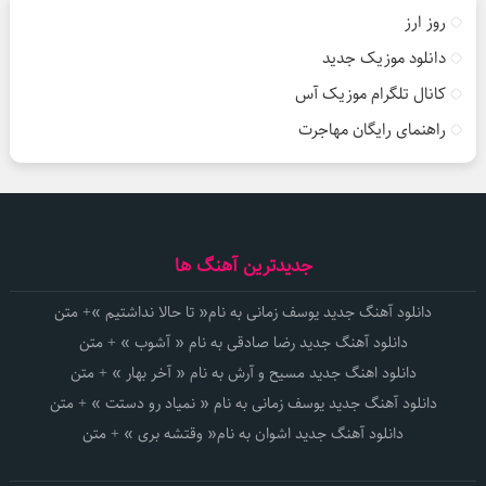
روز ارز
دانلود موزیک جدید
کانال تلگرام موزیک آس
راهنمای رایگان مهاجرت
جدیدترین آهنگ ها
دانلود آهنگ جدید یوسف زمانی به نام« تا حالا نداشتیم »+ متن
دانلود آهنگ جدید رضا صادقی به نام « آشوب » + متن
دانلود اهنگ جدید مسیح و آرش به نام « آخر بهار » + متن
دانلود آهنگ جدید یوسف زمانی به نام « نمیاد رو دستت » + متن
دانلود آهنگ جدید اشوان به نام« وقتشه بری » + متن