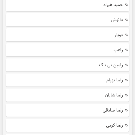
حمید هیراد
دانوش
دویار
راغب
رامین بی باک
رضا بهرام
رضا شایان
رضا صادقی
رضا کرمی