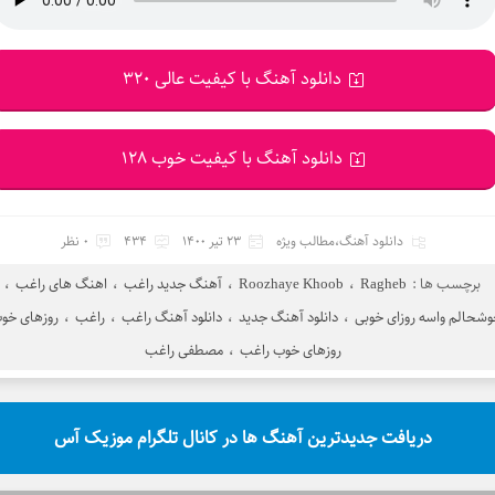
دانلود آهنگ با کیفیت عالی 320
دانلود آهنگ با کیفیت خوب 128
دانلود آهنگ
،
مطالب ویژه
23 تیر 1400
434
0 نظر
برچسب ها :
Ragheb
،
Roozhaye Khoob
،
آهنگ جدید راغب
،
اهنگ های راغب
،
شحالم واسه روزای خوبی
،
دانلود آهنگ جدید
،
دانلود آهنگ راغب
،
راغب
،
روزهای خو
روزهای خوب راغب
،
مصطفی راغب
دریافت جدیدترین آهنگ ها در کانال تلگرام موزیک آس