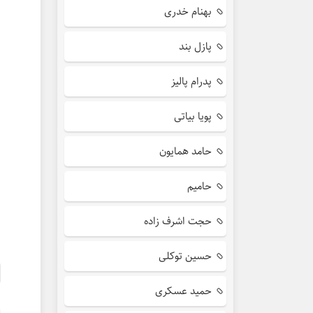
بهنام خدری
پازل بند
پدرام پالیز
پویا بیاتی
حامد همایون
حامیم
حجت اشرف زاده
حسین توکلی
حمید عسکری