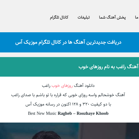
ما
پخش آهنگ شما
تبلیغات
کانال تلگرام
دریافت جدیدترین آهنگ ها در کانال تلگرام موزیک آس
 آهنگ راغب به نام روزهای خوب
دانلود آهنگ
روزهای خوب
راغب
آهنگ خوشحالم واسه روزای خوبی که قراره با تو باشم با صدای راغب
با دو کیفیت ۳۲۰ و ۱۲۸ اکنون در رسانه موزیک آس
Best New Music
Ragheb – Roozhaye Khoob