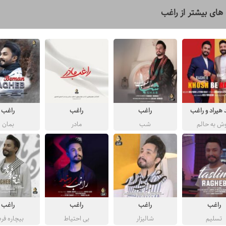
های بیشتر از
راغب
هیراد و راغب
راغب
راغب
راغب
ش به حالم
شب
مادر
بمان
راغب
راغب
راغب
راغب
تسلیم
شالیزار
بی احتیاط
بیچاره فره