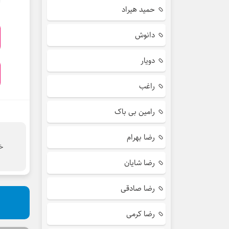
حمید هیراد
دانوش
دویار
راغب
رامین بی باک
رضا بهرام
خو
رضا شایان
رضا صادقی
رضا کرمی