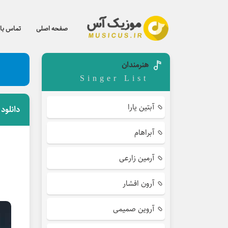
صفحه اصلی
تماس با 
هنرمندان
Singer List
آبتین یارا
دانلود
آبراهام
آرمین زارعی
آرون افشار
آروین صمیمی