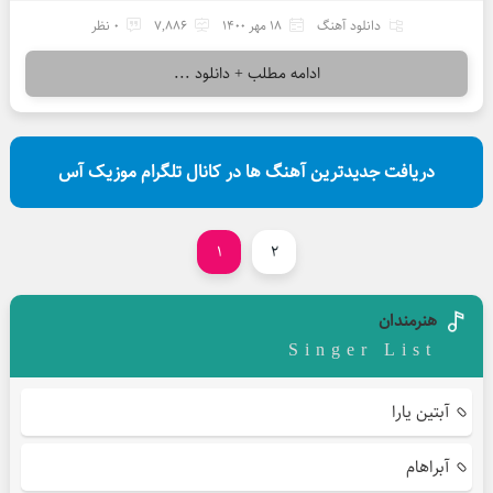
دانلود آهنگ
18 مهر 1400
7,886
0 نظر
ادامه مطلب + دانلود ...
دریافت جدیدترین آهنگ ها در کانال تلگرام موزیک آس
1
2
هنرمندان
Singer List
آبتین یارا
آبراهام