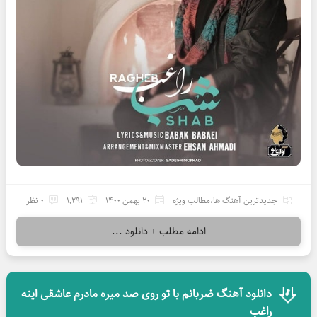
جدیدترین آهنگ ها
،
مطالب ویژه
20 بهمن 1400
1,291
0 نظر
ادامه مطلب + دانلود ...
دانلود آهنگ ضربانم با تو روی صد میره مادرم عاشقی اینه
راغب