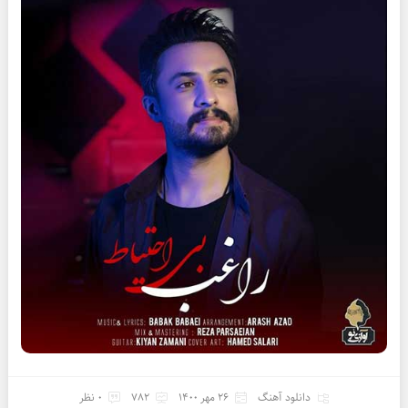
دانلود آهنگ
26 مهر 1400
782
0 نظر