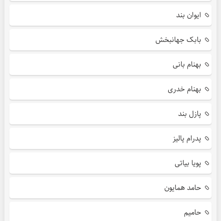
ایوان بند
بابک جهانبخش
بهنام بانی
بهنام خدری
پازل بند
پدرام پالیز
پویا بیاتی
حامد همایون
حامیم