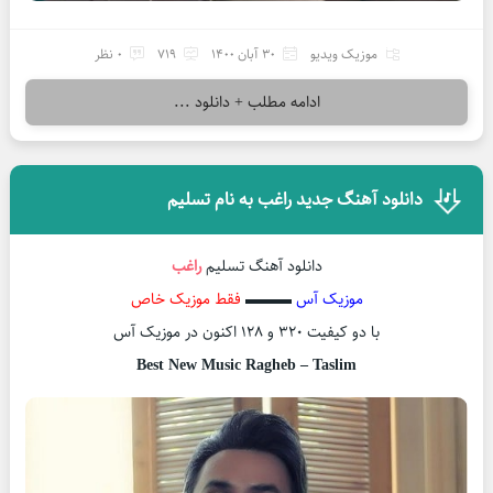
موزیک ویدیو
30 آبان 1400
719
0 نظر
ادامه مطلب + دانلود ...
دانلود آهنگ جدید راغب به نام تسلیم
دانلود آهنگ تسلیم
راغب
موزیک آس
▬▬▬
فقط موزیک خاص
با دو کیفیت ۳۲۰ و ۱۲۸ اکنون در موزیک آس
Best New Music Ragheb – Taslim