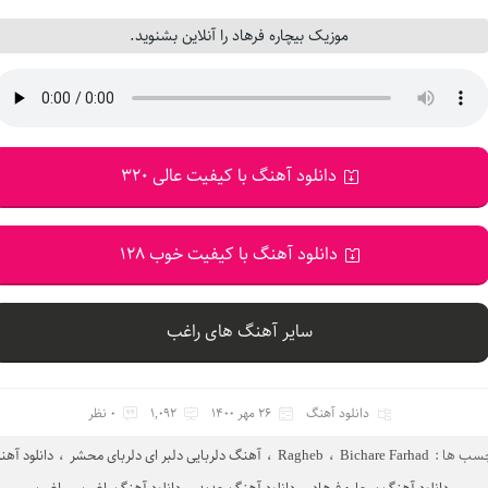
موزیک بیچاره فرهاد را آنلاین بشنوید.
دانلود آهنگ با کیفیت عالی 320
دانلود آهنگ با کیفیت خوب 128
سایر آهنگ های راغب
دانلود آهنگ
26 مهر 1400
1,092
0 نظر
سب ها :
Bichare Farhad
،
Ragheb
،
آهنگ دلربایی دلبر ای دلربای محشر
،
دانلود آه