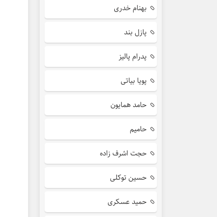
بهنام خدری
پازل بند
پدرام پالیز
پویا بیاتی
حامد همایون
حامیم
حجت اشرف زاده
حسین توکلی
حمید عسکری