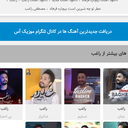
دانلود آهنگ بیچاره فرهاد
،
دانلود آهنگ جدید
،
دانلود آهنگ راغب
،
راغب
،
عطر تو چه شیرین است بیچاره فرهاد
،
مصطفی راغب
دریافت جدیدترین آهنگ ها در کانال تلگرام موزیک آس
های بیشتر از
راغب
راغب
راغب
راغب
راغب
بمان
تسلیم
شالیزار
بی احتیا