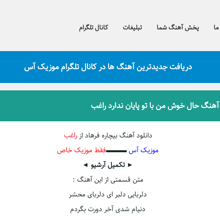
ما
پخش آهنگ شما
تبلیغات
کانال تلگرام
دریافت جدیدترین آهنگ ها در کانال تلگرام موزیک آس
 آهنگ حال خوش من با تو پایان ندارد راغب
دانلود آهنگ بیچاره فرهاد از
راغب
موزیک آس
▬▬▬
فقط موزیک خاص
► تکمیل آرشیو ◄
متن قسمتی از این آهنگ :
دلربایی دلبر ای دلربای محشر
دنیام شدی آخر دورت بگردم