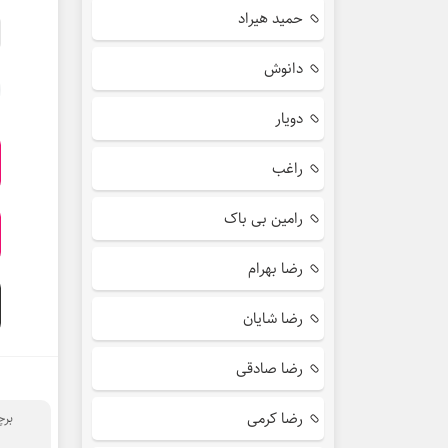
حمید هیراد
دانوش
دویار
راغب
رامین بی باک
رضا بهرام
رضا شایان
رضا صادقی
رضا کرمی
برچ