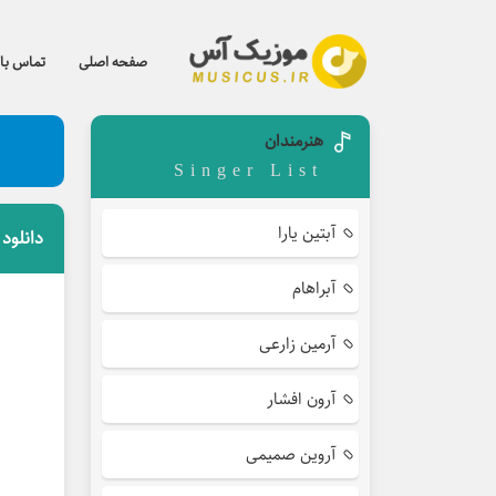
صفحه اصلی
تماس با 
هنرمندان
Singer List
آبتین یارا
دانلود
آبراهام
آرمین زارعی
آرون افشار
آروین صمیمی