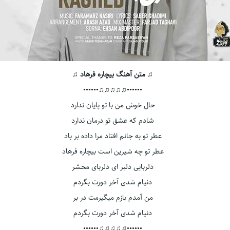
♫ متن آهنگ بیچاره فرهاد ♫
••••••♫♫♫♫♫••••••
حال خوش من با تو پایان ندارد
شادم که عشق تو درمان ندارد
عطر تو به جانم افتاد مرا داده بر باد
عطر تو چه شیرین است بیچاره فرهاد
دلربایی دلبر ای دلربای محشر
دنیام شدی آخر دورت بگردم
من آمدم بازم میگیرمت در بر
دنیام شدی آخر دورت بگردم
••••••♫♫♫♫♫••••••