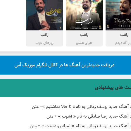
راغب
راغب
راغب
 را که دیدم
هوای عشق
روزهای خوب
دریافت جدیدترین آهنگ ها در کانال تلگرام موزیک آس
ت های پیشنهادی
د آهنگ جدید یوسف زمانی به نام« تا حالا نداشتیم »+ متن
د آهنگ جدید رضا صادقی به نام « آشوب » + متن
د آهنگ جدید یوسف زمانی به نام « نمیاد رو دستت » + متن