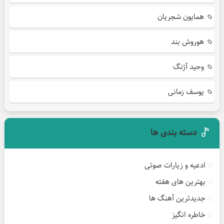
همایون شجریان
هوروش بند
وحید آژنگ
یوسف زمانی
دسته بندی ها
ادعیه و زیارات صوتی
بهترین های هفته
جدیدترین آهنگ ها
خاطره انگیز