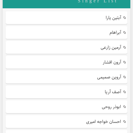
Singer List
آبتین یارا
آبراهام
آرمین زارعی
آرون افشار
آروین صمیمی
آصف آریا
ابوذر روحی
احسان خواجه امیری