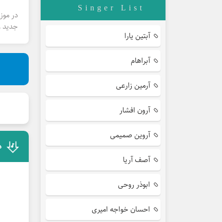
Singer List
در موز
جدید و
آبتین یارا
آبراهام
آرمین زارعی
آرون افشار
آروین صمیمی
د
آصف آریا
ابوذر روحی
احسان خواجه امیری