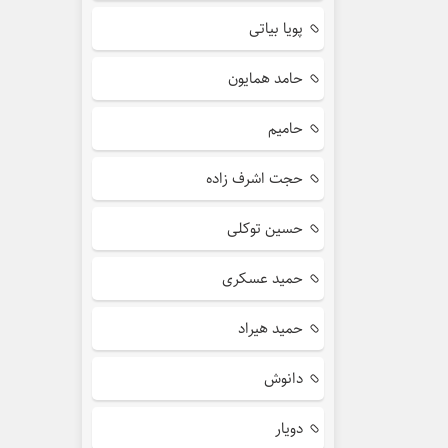
پویا بیاتی
حامد همایون
حامیم
حجت اشرف زاده
حسین توکلی
حمید عسکری
حمید هیراد
دانوش
دویار