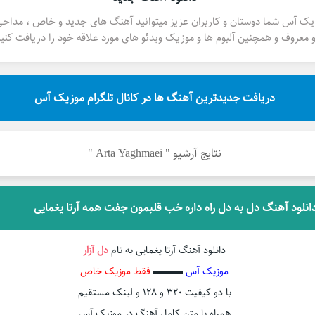
یک آس شما دوستان و کاربران عزیز میتوانید آهنگ های جدید و خاص ، مداح
 معروف و همچنین آلبوم ها و موزیک ویدئو های مورد علاقه خود را دریافت کنید
دریافت جدیدترین آهنگ ها در کانال تلگرام موزیک آس
نتایج آرشیو " Arta Yaghmaei "
انلود آهنگ دل به دل راه داره خب قلبمون جفت همه آرتا یغمایی
دانلود آهنگ آرتا یغمایی به نام
دل آزار
موزیک آس
▬▬▬
فقط موزیک خاص
با دو کیفیت ۳۲۰ و ۱۲۸ و لینک مستقیم
همراه با متن کامل آهنگ در موزیک آس