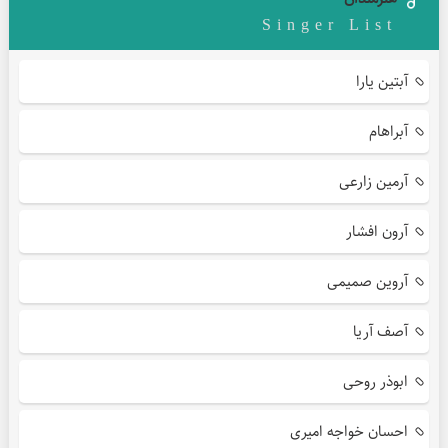
Singer List
آبتین یارا
آبراهام
آرمین زارعی
آرون افشار
آروین صمیمی
آصف آریا
ابوذر روحی
احسان خواجه امیری