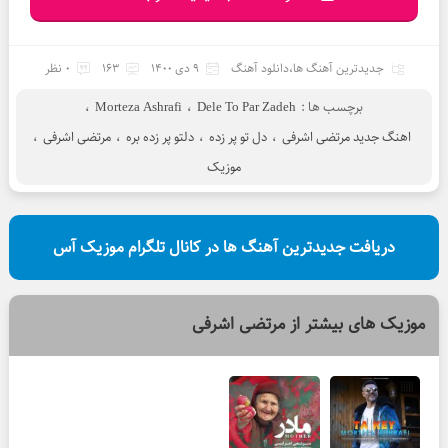
جدیدترین آهنگ ها
،
دانلود آهنگ
9 دی 1400
163
0 نظر
برچسب ها :
Dele To Par Zadeh
،
Morteza Ashrafi
،
اهنگ جدید مرتضی اشرفی
،
دل تو پر زده
،
دلتو پر زده بره
،
مرتضی اشرفی
،
موزیک
دریافت جدیدترین آهنگ ها در کانال تلگرام موزیک آس
موزیک های بیشتر از
مرتضی اشرفی