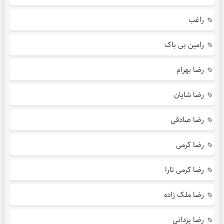
راغب
رامین بی باک
رضا بهرام
رضا شایان
رضا صادقی
رضا کرمی
رضا کرمی تارا
رضا ملک زاده
رضا یزدانی