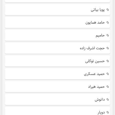
پویا بیاتی
حامد همایون
حامیم
حجت اشرف زاده
حسین توکلی
حمید عسکری
حمید هیراد
دانوش
دویار