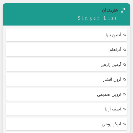
هنرمندان
Singer List
آبتین یارا
آبراهام
آرمین زارعی
آرون افشار
آروین صمیمی
آصف آریا
ابوذر روحی