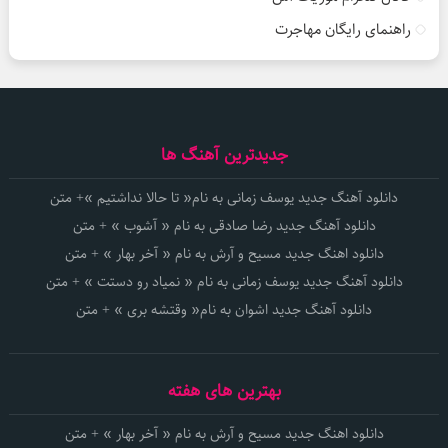
راهنمای رایگان مهاجرت
جدیدترین آهنگ ها
دانلود آهنگ جدید یوسف زمانی به نام« تا حالا نداشتیم »+ متن
دانلود آهنگ جدید رضا صادقی به نام « آشوب » + متن
دانلود اهنگ جدید مسیح و آرش به نام « آخر بهار » + متن
دانلود آهنگ جدید یوسف زمانی به نام « نمیاد رو دستت » + متن
دانلود آهنگ جدید اشوان به نام« وقتشه بری » + متن
بهترین های هفته
دانلود اهنگ جدید مسیح و آرش به نام « آخر بهار » + متن