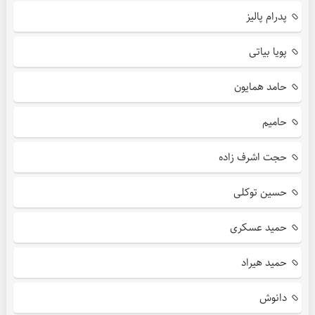
پدرام پالیز
پویا بیاتی
حامد همایون
حامیم
حجت اشرف زاده
حسین توکلی
حمید عسکری
حمید هیراد
دانوش