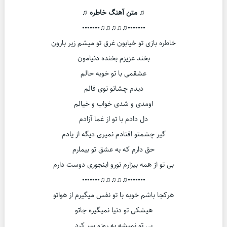
♫ متن آهنگ خاطره ♫
•••••••♫♫♫♫♫•••••••
خاطره بازی تو خیابون غرق تو میشم زیر بارون
بخند عزیزم بخنده دنیامون
عشقمی با تو خوبه حالم
دیدم چشاتو توی فالم
اومدی و شدی خواب و خیالم
دل دادم با تو از غما آزادم
گیر چشمتو افتادم نمیری دیگه از یادم
حق دارم که به عشق تو بیمارم
بی تو از همه بیزارم تورو اینجوری دوست دارم
•••••••♫♫♫♫♫•••••••
هرکجا باشم خوبه با تو نفس میگیرم از هواتو
هیشکی تو دنیا نمیگیره جاتو
بی تو نمیشه یه روزو سر کرد