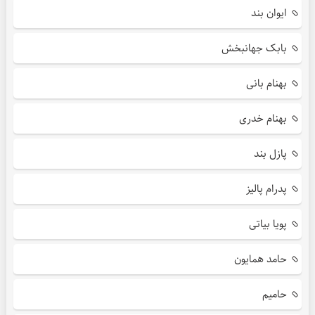
ایوان بند
بابک جهانبخش
بهنام بانی
بهنام خدری
پازل بند
پدرام پالیز
پویا بیاتی
حامد همایون
حامیم