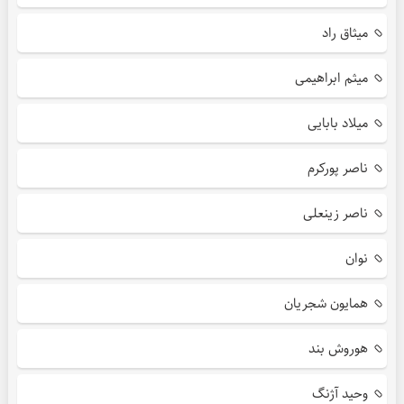
میثاق راد
میثم ابراهیمی
میلاد بابایی
ناصر پورکرم
ناصر زینعلی
نوان
همایون شجریان
هوروش بند
وحید آژنگ