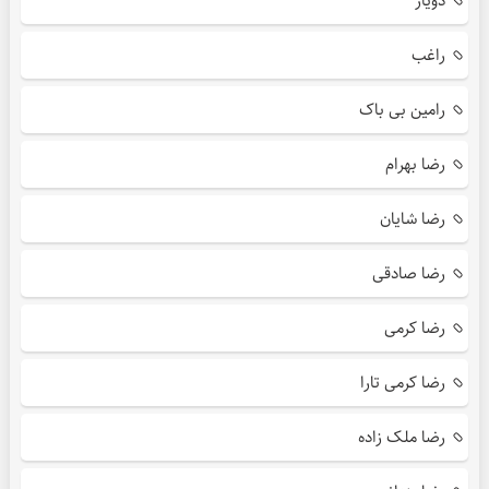
دویار
راغب
رامین بی باک
رضا بهرام
رضا شایان
رضا صادقی
رضا کرمی
رضا کرمی تارا
رضا ملک زاده