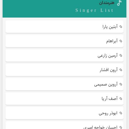
هنرمندان
Singer List
آبتین یارا
آبراهام
آرمین زارعی
آرون افشار
آروین صمیمی
آصف آریا
ابوذر روحی
احسان خواجه امیری