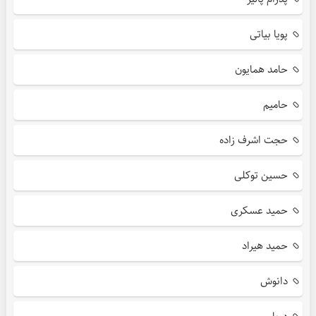
پویا بیاتی
حامد همایون
حامیم
حجت اشرف زاده
حسین توکلی
حمید عسکری
حمید هیراد
دانوش