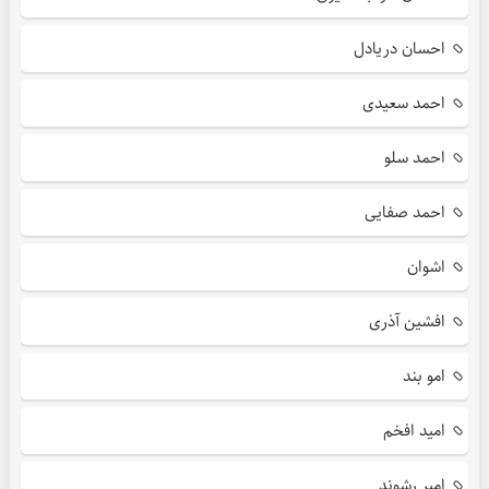
احسان دریادل
احمد سعیدی
احمد سلو
احمد صفایی
اشوان
افشین آذری
امو بند
امید افخم
امیر رشوند