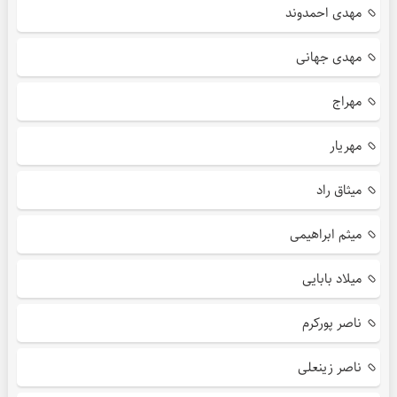
مهدی احمدوند
مهدی جهانی
مهراج
مهریار
میثاق راد
میثم ابراهیمی
میلاد بابایی
ناصر پورکرم
ناصر زینعلی