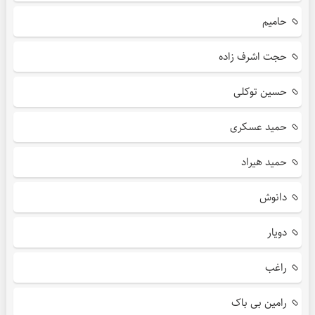
حامیم
حجت اشرف زاده
حسین توکلی
حمید عسکری
حمید هیراد
دانوش
دویار
راغب
رامین بی باک