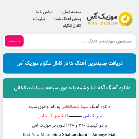
صفحه اصلی
تماس با ما
پخش آهنگ شما
تبلیغات
کانال تلگرام
جستجو
دریافت جدیدترین آهنگ ها در کانال تلگرام موزیک آس
دانلود آهنگ آخه اینا چشمه یا جادوی سیاهه سینا شعبانخانی
دانلود آهنگ
سینا شعبانخانی
به نام جادوی سیاه
موزیک آس
▬▬▬
فقط موزیک خاص
با دو کیفیت ۳۲۰ و ۱۲۸ اکنون در موزیک آس
Best New Music
Sina Shabankhani – Jadooye Siah