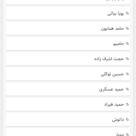
پویا بیاتی
حامد همایون
حامیم
حجت اشرف زاده
حسین توکلی
حمید عسکری
حمید هیراد
دانوش
دویار