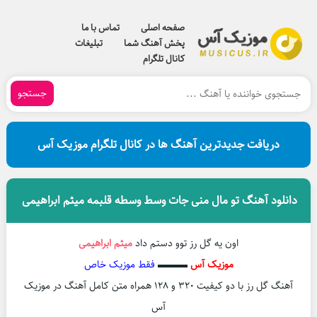
صفحه اصلی
تماس با ما
پخش آهنگ شما
تبلیغات
کانال تلگرام
جستجو
دریافت جدیدترین آهنگ ها در کانال تلگرام موزیک آس
دانلود آهنگ تو مال منی جات وسط وسطه قلبمه میثم ابراهیمی
اون یه گل رز توو دستم داد
میثم ابراهیمی
موزیک آس
▬▬▬
فقط موزیک خاص
آهنگ گل رز با دو کیفیت ۳۲۰ و ۱۲۸ همراه متن کامل آهنگ در موزیک
آس