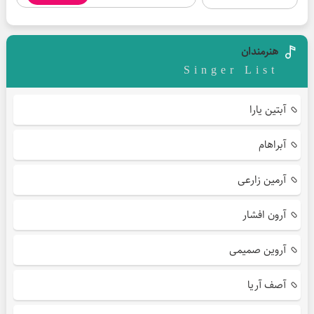
هنرمندان
Singer List
آبتین یارا
آبراهام
آرمین زارعی
آرون افشار
آروین صمیمی
آصف آریا