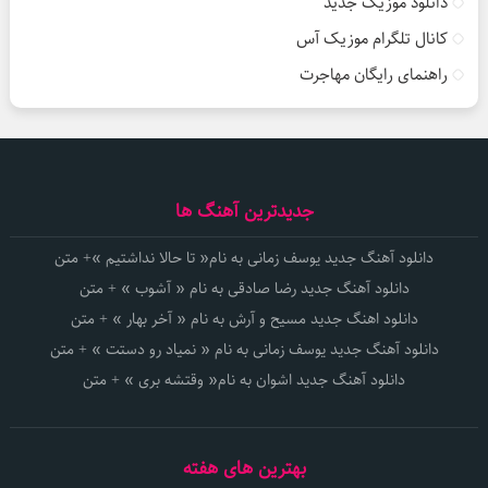
دانلود موزیک جدید
کانال تلگرام موزیک آس
راهنمای رایگان مهاجرت
جدیدترین آهنگ ها
دانلود آهنگ جدید یوسف زمانی به نام« تا حالا نداشتیم »+ متن
دانلود آهنگ جدید رضا صادقی به نام « آشوب » + متن
دانلود اهنگ جدید مسیح و آرش به نام « آخر بهار » + متن
دانلود آهنگ جدید یوسف زمانی به نام « نمیاد رو دستت » + متن
دانلود آهنگ جدید اشوان به نام« وقتشه بری » + متن
بهترین های هفته