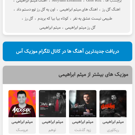
برچسب ها :
Gole Roz
،
Meysam Ebrahimi
،
آهنگ میثم ابراهیمی
،
اهنگ گل رز
،
اهنگ های میثم ابراهیمی
،
اون یه گل رز توو دستم داد
،
طبیعی نیست عشق یه نفر
،
کوتاه بیا بیا که بریدم
،
گل رز
،
گل رز میثم ابراهیمی
،
میثم ابراهیمی
دریافت جدیدترین آهنگ ها در کانال تلگرام موزیک آس
موزیک های بیشتر از
میثم ابراهیمی
میثم ابراهیمی
میثم ابراهیمی
میثم ابراهیمی
میثم ابراهیمی
ریکاوری
زود گذشت
توهم
عروسک