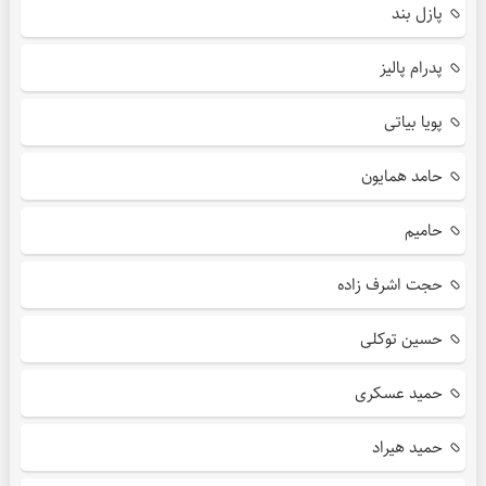
پازل بند
پدرام پالیز
پویا بیاتی
حامد همایون
حامیم
حجت اشرف زاده
حسین توکلی
حمید عسکری
حمید هیراد