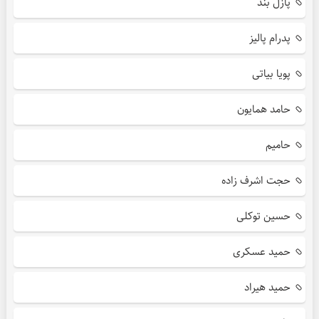
پازل بند
پدرام پالیز
پویا بیاتی
حامد همایون
حامیم
حجت اشرف زاده
حسین توکلی
حمید عسکری
حمید هیراد