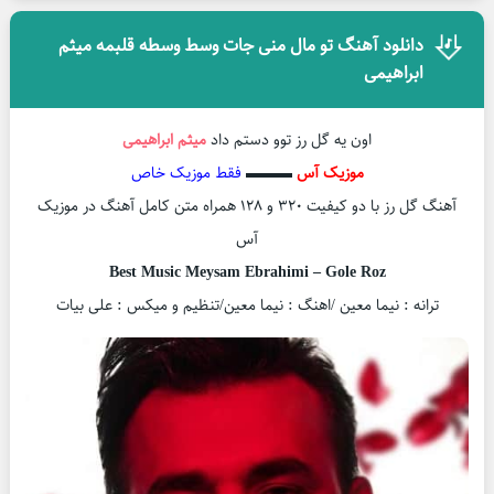
دانلود آهنگ تو مال منی جات وسط وسطه قلبمه میثم
ابراهیمی
اون یه گل رز توو دستم داد
میثم ابراهیمی
موزیک آس
▬▬▬
فقط موزیک خاص
آهنگ گل رز با دو کیفیت ۳۲۰ و ۱۲۸ همراه متن کامل آهنگ در موزیک
آس
Best Music Meysam Ebrahimi – Gole Roz
ترانه : نیما معین /اهنگ : نیما معین/تنظیم و میکس : علی بیات