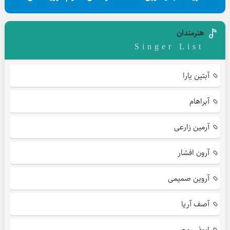
هنرمندان
Singer List
آبتین یارا
آبراهام
آرمین زارعی
آرون افشار
آروین صمیمی
آصف آریا
ابوذر روحی