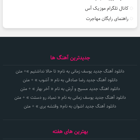
کانال تلگرام موزیک آس
راهنمای رایگان مهاجرت
جدیدترین آهنگ ها
دانلود آهنگ جدید یوسف زمانی به نام« تا حالا نداشتیم »+ متن
دانلود آهنگ جدید رضا صادقی به نام « آشوب » + متن
دانلود اهنگ جدید مسیح و آرش به نام « آخر بهار » + متن
دانلود آهنگ جدید یوسف زمانی به نام « نمیاد رو دستت » + متن
دانلود آهنگ جدید اشوان به نام« وقتشه بری » + متن
بهترین های هفته