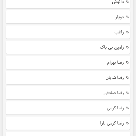
دانوش
دویار
راغب
رامین بی باک
رضا بهرام
رضا شایان
رضا صادقی
رضا کرمی
رضا کرمی تارا