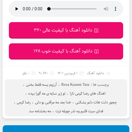
دانلود آهنگ با کیفیت عالی 320
دانلود آهنگ با کیفیت خوب 128
دانلود آهنگ
1 فروردین 1401
90,660
0 نظر
برچسب ها :
Reza Karami Tara
،
آرزوم یسه فقط بخنی
،
اهنگ های رضا کرمی تارا
،
تو ژیر سایه ی مه گورا بیده
،
چجور دلت هات دلم بشکنی
،
خدا بعد مه مراقبی بو دلی
،
رضا کرمی
،
فدای سرت قلبم وه نذر چویله ترت
،
مه بخشامه سد