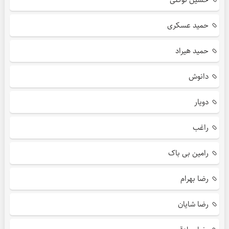
حمید عسکری
حمید هیراد
دانوش
دویار
راغب
رامین بی باک
رضا بهرام
رضا شایان