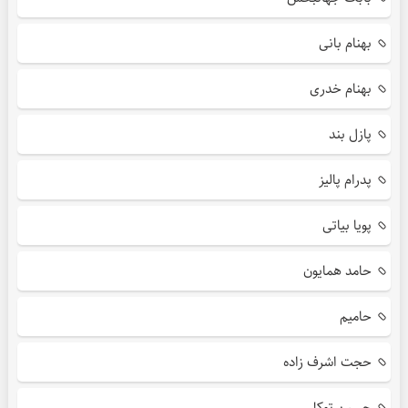
بهنام بانی
بهنام خدری
پازل بند
پدرام پالیز
پویا بیاتی
حامد همایون
حامیم
حجت اشرف زاده
حسین توکلی