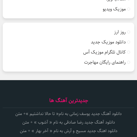
موزیک ویدیو
روز ارز
دانلود موزیک جدید
کانال تلگرام موزیک آس
راهنمای رایگان مهاجرت
جدیدترین آهنگ ها
دانلود آهنگ جدید یوسف زمانی به نام« تا حالا نداشتیم »+ متن
دانلود آهنگ جدید رضا صادقی به نام « آشوب » + متن
دانلود اهنگ جدید مسیح و آرش به نام « آخر بهار » + متن