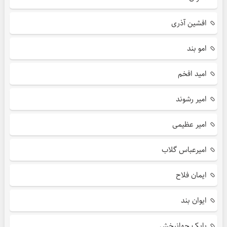
افشین آذری
امو بند
امید افخم
امیر رشوند
امیر عظیمی
امیرعباس گلاب
ایمان فلاح
ایوان بند
بابک جهانبخش