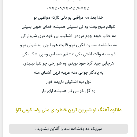
♫♫○•♫♫○•♫♫○•♫♫○•
خدا بعد مه مراقبی بو دلی نازکه مواظبی بو
تاوانم هیچ وقت وه لی نسینی همیشه خدای خوبی بمینی
مه حالم خوبه چوم درودی اشکیلم بی خود دری شروع کی
مه بخشامه سد وه فکری نچو قلبت هرجا چی وه شونی بچو
غریبه یه وقت اذیتی نکی عشقم باحیاس وه پی شک نکی
هرجایی چید گرد خود بویدی وه شو رخی چو تنیا نیلیدی
یه یادگار جوانی منه غریبه ترین آشنای منه
قول بیه اشکیلی ناریده خوار
وه گل خوشی تی همیشه ارای بار
…
دانلود آهنگ تو شیرین ترین خاطره ی منی رضا کرمی تارا
موزیک مه بخشامه سد را آنلاین بشنوید.