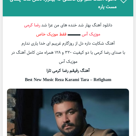
مست یاره
دانلود آهنگ بهار شد خنده های من عزا شد
رضا کرمی
موزیک آس
▬▬▬
فقط موزیک خاص
آهنگ شکایت داره دل از روزگارم غریبم ای خدا یاری ندارم
با صدای رضا کرمی با دو کیفیت ۳۲۰ و ۱۲۸ همراه متن کامل آهنگ در
موزیک آس
آهنگ رفیقم رضا کرمی تارا
Best New Music Reza Karami Tara – Refigham