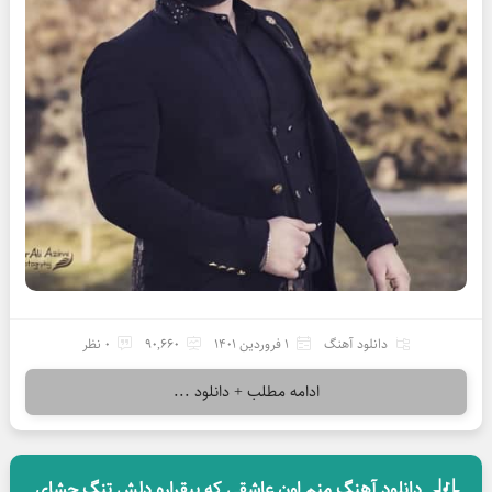
دانلود آهنگ
1 فروردین 1401
90,660
0 نظر
ادامه مطلب + دانلود ...
دانلود آهنگ منم اون عاشقی که بیقراره دلش تنگ چشای