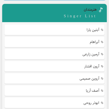
هنرمندان
Singer List
آبتین یارا
آبراهام
آرمین زارعی
آرون افشار
آروین صمیمی
آصف آریا
ابوذر روحی