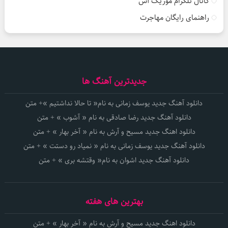
کانال تلگرام موزیک آس
راهنمای رایگان مهاجرت
جدیدترین آهنگ ها
دانلود آهنگ جدید یوسف زمانی به نام« تا حالا نداشتیم »+ متن
دانلود آهنگ جدید رضا صادقی به نام « آشوب » + متن
دانلود اهنگ جدید مسیح و آرش به نام « آخر بهار » + متن
دانلود آهنگ جدید یوسف زمانی به نام « نمیاد رو دستت » + متن
دانلود آهنگ جدید اشوان به نام« وقتشه بری » + متن
بهترین های هفته
دانلود اهنگ جدید مسیح و آرش به نام « آخر بهار » + متن