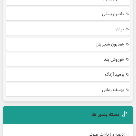
ناصر زینعلی
نوان
همایون شجریان
هوروش بند
وحید آژنگ
یوسف زمانی
دسته بندی ها
ادعیه و زیارات صوتی