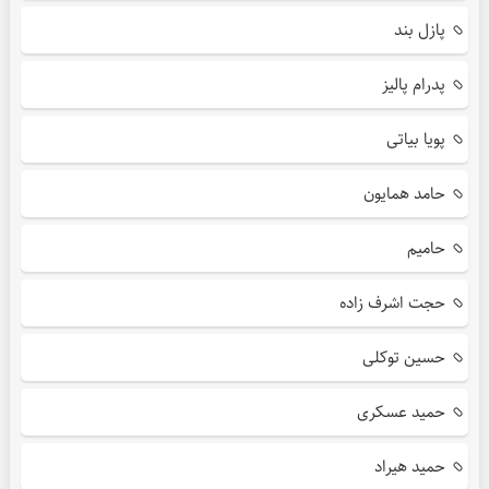
پازل بند
پدرام پالیز
پویا بیاتی
حامد همایون
حامیم
حجت اشرف زاده
حسین توکلی
حمید عسکری
حمید هیراد