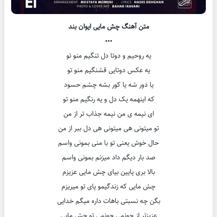
متن آهنگ چش مایی ایوان بند
•••
یه روحیم و دوتا دل تنگیم منو تو
یه عکس دوتایی قشنگیم منو تو
یا دور شه یا کور بشه چشم حسود
که اینهمه یک دل و یه رنگیم منو تو
ای نیمه ی من نیمه جذاب تر از من
تو میتونی هی میتونی هی دل ببر از من
حال خوش یعنی تو با منی بمونی واسم
صد بار دیگم داد میزنم بمونی واسم
بالا بری پایین بیای چش مایی عزیزم
چش مایی که زندگیمو پای تو میریزم
بگن چه نسبتی باهات داره میگم خدایی
عزیزتر از جونمی جونمی تو چش مایی