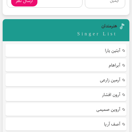
ارسال نظر
هنرمندان
Singer List
آبتین یارا
آبراهام
آرمین زارعی
آرون افشار
آروین صمیمی
آصف آریا