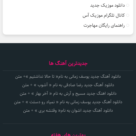
دانلود موزیک جدید
کانال تلگرام موزیک آس
راهنمای رایگان مهاجرت
جدیدترین آهنگ ها
دانلود آهنگ جدید یوسف زمانی به نام« تا حالا نداشتیم »+ متن
دانلود آهنگ جدید رضا صادقی به نام « آشوب » + متن
دانلود اهنگ جدید مسیح و آرش به نام « آخر بهار » + متن
دانلود آهنگ جدید یوسف زمانی به نام « نمیاد رو دستت » + متن
دانلود آهنگ جدید اشوان به نام« وقتشه بری » + متن
بهترین های هفته