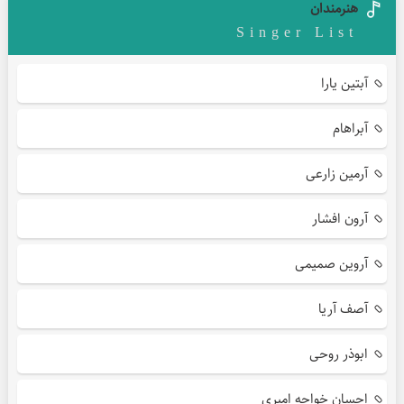
هنرمندان
Singer List
آبتین یارا
آبراهام
آرمین زارعی
آرون افشار
آروین صمیمی
آصف آریا
ابوذر روحی
احسان خواجه امیری