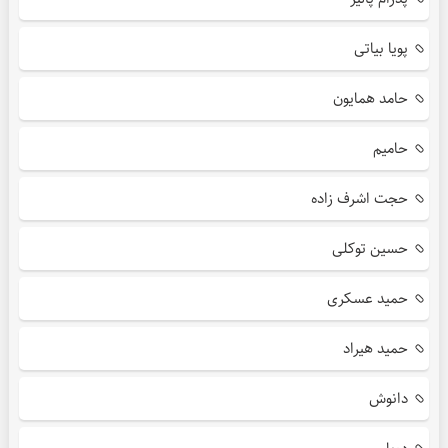
پویا بیاتی
حامد همایون
حامیم
حجت اشرف زاده
حسین توکلی
حمید عسکری
حمید هیراد
دانوش