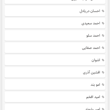
احسان دریادل
احمد سعیدی
احمد سلو
احمد صفایی
اشوان
افشین آذری
امو بند
امید افخم
امیر رشوند