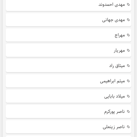
مهدی احمدوند
مهدی جهانی
مهراج
مهریار
میثاق راد
میثم ابراهیمی
میلاد بابایی
ناصر پورکرم
ناصر زینعلی