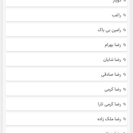
دویار
راغب
رامین بی باک
رضا بهرام
رضا شایان
رضا صادقی
رضا کرمی
رضا کرمی تارا
رضا ملک زاده